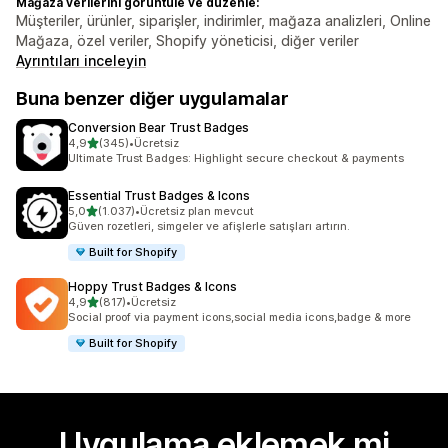
Mağaza verilerini görüntüle ve düzenle:
Müşteriler, ürünler, siparişler, indirimler, mağaza analizleri, Online
Mağaza, özel veriler, Shopify yöneticisi, diğer veriler
Ayrıntıları inceleyin
Buna benzer diğer uygulamalar
Conversion Bear Trust Badges
5 yıldız üzerinden
4,9
(345)
•
Ücretsiz
toplam 345 değerlendirme
Ultimate Trust Badges: Highlight secure checkout & payments
Essential Trust Badges & Icons
5 yıldız üzerinden
5,0
(1.037)
•
Ücretsiz plan mevcut
toplam 1037 değerlendirme
Güven rozetleri, simgeler ve afişlerle satışları artırın.
Built for Shopify
Hoppy Trust Badges & Icons
5 yıldız üzerinden
4,9
(817)
•
Ücretsiz
toplam 817 değerlendirme
Social proof via payment icons,social media icons,badge & more
Built for Shopify
Uygulama eklemek mi