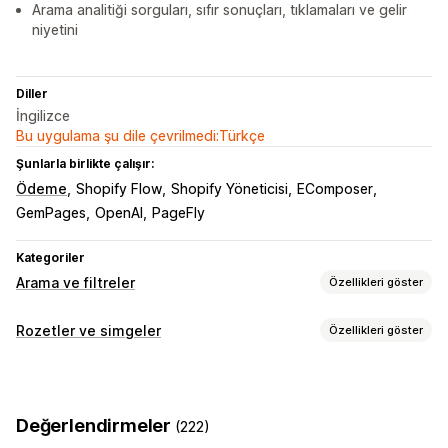
Arama analitiği sorguları, sıfır sonuçları, tıklamaları ve gelir
niyetini
Diller
İngilizce
Bu uygulama şu dile çevrilmedi:Türkçe
Şunlarla birlikte çalışır:
Ödeme
Shopify Flow
Shopify Yöneticisi
EComposer
GemPages
OpenAI
PageFly
Kategoriler
Arama ve filtreler
Özellikleri göster
Arama özellikleri
Rozetler ve simgeler
Özellikleri göster
Otomatik tamamlama
Görsel arama
Anında arama
Simge türleri
Çoklu dil
Yapay zeka araması
Yazım hatası toleransı
Özel
Garanti
Ödeme
Ürün özellikleri
Satış bannerları
Eş anlamlı gruplar
Sesli arama
Gereksiz sözcükler
Değerlendirmeler
(222)
Güvenlik
Kargo
Sosyal medya
Güven
Garanti
Arama önerileri
Ürün önerileri
Ürün destekleri