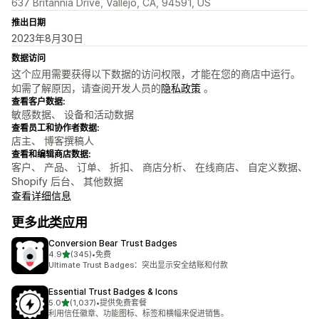
637 Britannia Drive, Vallejo, CA, 94591, US
推出日期
2023年8月30日
数据访问
这个应用需要获得以下数据的访问权限，才能在您的商店中运行。
如需了解原因，请查阅开发人员的
隐私政策
。
查看客户数据:
敏感数据、 设备和活动数据
查看员工和协作者数据:
店主、 博客撰稿人
查看和编辑商店数据:
客户、 产品、 订单、 折扣、 商店分析、 在线商店、 自定义数据、
Shopify 后台、 其他数据
查看详细信息
更多此类应用
Conversion Bear Trust Badges
星（满分 5 星）
4.9
(345)
•
免费
总共 345 条评论
Ultimate Trust Badges：突出显示安全结账和付款
Essential Trust Badges & Icons
星（满分 5 星）
5.0
(1,037)
•
提供免费套餐
总共 1037 条评论
利用信任徽章、功能图标、标签和横幅来促进销售。