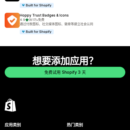
Built for Shopify
Hoppy Trust Badges & Icons
星（满分 5 星）
4.9
(817)
•
免费
总共 817 条评论
通过付款图标、社交媒体图标、徽章等建立社会认同
Built for Shopify
想要添加应用？
免费试用 Shopify 3 天
应用类别
热门类别