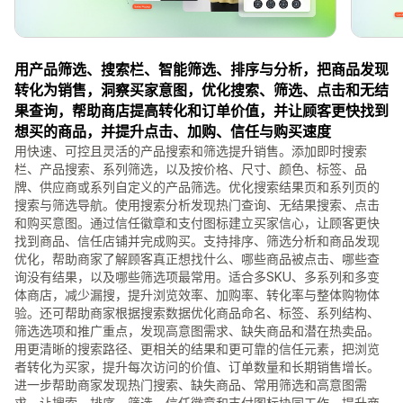
用产品筛选、搜索栏、智能筛选、排序与分析，把商品发现
转化为销售，洞察买家意图，优化搜索、筛选、点击和无结
果查询，帮助商店提高转化和订单价值，并让顾客更快找到
想买的商品，并提升点击、加购、信任与购买速度
用快速、可控且灵活的产品搜索和筛选提升销售。添加即时搜索
栏、产品搜索、系列筛选，以及按价格、尺寸、颜色、标签、品
牌、供应商或系列自定义的产品筛选。优化搜索结果页和系列页的
搜索与筛选导航。使用搜索分析发现热门查询、无结果搜索、点击
和购买意图。通过信任徽章和支付图标建立买家信心，让顾客更快
找到商品、信任店铺并完成购买。支持排序、筛选分析和商品发现
优化，帮助商家了解顾客真正想找什么、哪些商品被点击、哪些查
询没有结果，以及哪些筛选项最常用。适合多SKU、多系列和多变
体商店，减少漏搜，提升浏览效率、加购率、转化率与整体购物体
验。还可帮助商家根据搜索数据优化商品命名、标签、系列结构、
筛选选项和推广重点，发现高意图需求、缺失商品和潜在热卖品。
用更清晰的搜索路径、更相关的结果和更可靠的信任元素，把浏览
者转化为买家，提升每次访问的价值、订单数量和长期销售增长。
进一步帮助商家发现热门搜索、缺失商品、常用筛选和高意图需
求。让搜索、排序、筛选、信任徽章和支付图标协同工作，提升商