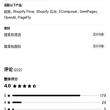
适配以下产品：
结账
Shopify Flow
Shopify 后台
EComposer
GemPages
OpenAI
PageFly
类别
搜索和筛选
显示功能
搜索功能
徽章和图标
显示功能
自动补全
图片搜索
即时搜索
多语言
AI 搜索
错别字容忍
图标类型
同义词组
语音搜索
停用词
搜索建议
产品推荐
产品改进
自定义
保证
支付
产品功能
促销横幅
安全
运输
社交媒体
多个筛选条件
个性化搜索
自定义排名
搜索栏
排除结果
评论
(222)
信任
保修
显示自定义
整体评分
自定义
自动适应移动设备
自定义 CSS
自定义样式
筛选条件显示
4.6
动画
背景
边框
颜色
自定义文本
字体
样式
尺寸
工具提示
自定义筛选条件
搜索结果页面
排序
文件上传
自动适应移动设备
特定设备
安排日程
5
179
分析
图标位置
4
24
AI 洞察
转化跟踪
自定义控制面板
筛选条件使用情况
实时分析
手动定位
自动定位
公告栏
自定义页面
购物车页面
结账页面
行为洞察
搜索查询
3
5