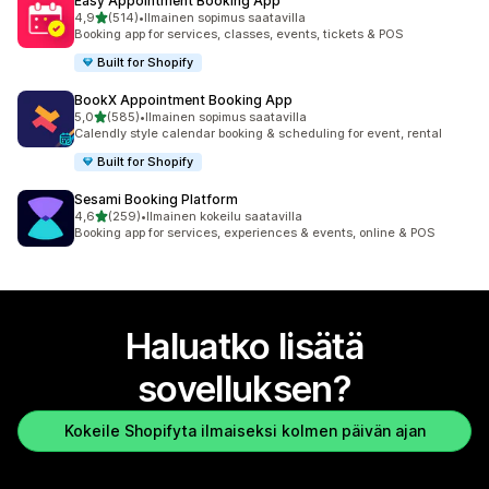
Easy Appointment Booking App
/ 5 tähteä
4,9
(514)
•
Ilmainen sopimus saatavilla
514 arvostelua yhteensä
Booking app for services, classes, events, tickets & POS
Built for Shopify
BookX Appointment Booking App
/ 5 tähteä
5,0
(585)
•
Ilmainen sopimus saatavilla
585 arvostelua yhteensä
Calendly style calendar booking & scheduling for event, rental
Built for Shopify
Sesami Booking Platform
/ 5 tähteä
4,6
(259)
•
Ilmainen kokeilu saatavilla
259 arvostelua yhteensä
Booking app for services, experiences & events, online & POS
Haluatko lisätä
sovelluksen?
Kokeile Shopifyta ilmaiseksi kolmen päivän ajan