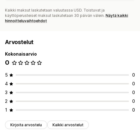
Kaikki maksut laskutetaan valuutassa USD. Toistuvat ja
käyttöperusteiset maksut laskutetaan 30 päivän välein.
Näytä kaikki
hinnoitteluvaihtoehdot
Arvostelut
Kokonaisarvio
0
5
0
4
0
3
0
2
0
1
0
Kirjoita arvostelu
Kaikki arvostelut