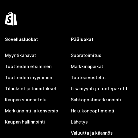
Sovellusluokat
Pääluokat
Myyntikanavat
Suoratoimitus
Tuotteiden etsiminen
Markkinapaikat
Tuotteiden myyminen
Tuotearvostelut
Tilaukset ja toimitukset
Lisämyynti ja tuotepaketit
Kaupan suunnittelu
Sähköpostimarkkinointi
Markkinointi ja konversio
Hakukoneoptimointi
Kaupan hallinnointi
Lähetys
Valuutta ja käännös