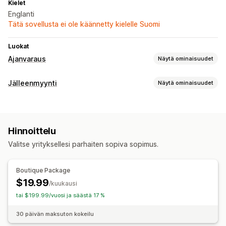
Kielet
Englanti
Tätä sovellusta ei ole käännetty kielelle Suomi
Luokat
Ajanvaraus
Näytä ominaisuudet
Tapahtumatyyppi
Jälleenmyynti
Näytä ominaisuudet
Tapaamiset
POS
Varausten hallinta
Ajanvaraus
Ajastaminen
Hinnoittelu
Valitse yrityksellesi parhaiten sopiva sopimus.
Mukautukset
Varaussivut
Boutique Package
$19.99
/kuukausi
tai $199.99/vuosi ja säästä 17 %
30 päivän maksuton kokeilu