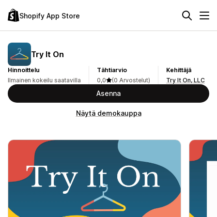
Shopify App Store
Try It On
Hinnoittelu
Tähtiarvio
Kehittäjä
Ilmainen kokeilu saatavilla
0,0
(0 Arvostelut)
Try It On, LLC
Asenna
Näytä demokauppa