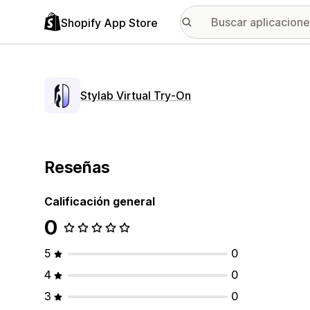
Shopify App Store
Stylab Virtual Try‑On
Reseñas
Calificación general
0
5
0
4
0
3
0