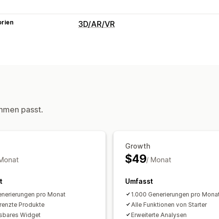
orien
3D/AR/VR
Visualisierung
Virtuelle Anprobe
Anpassung
Individuelle Produkte
Text
Bilder
F
hmen passt.
Growth
$49
 Monat
/ Monat
t
Umfasst
nerierungen pro Monat
1.000 Generierungen pro Mona
enzte Produkte
Alle Funktionen von Starter
sbares Widget
Erweiterte Analysen