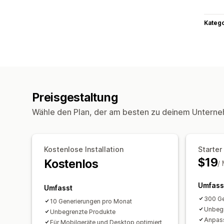
Kateg
Preisgestaltung
Wähle den Plan, der am besten zu deinem Unterne
Kostenlose Installation
Starter
$19
Kostenlos
/
Umfass
Umfasst
300 Ge
10 Generierungen pro Monat
Unbegr
Unbegrenzte Produkte
Anpas
Für Mobilgeräte und Desktop optimiert