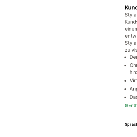
Kund
Styla
Kunds
einem
entwi
Styla
zu vi
Der
Oh
hi
Vir
An
Da
Ent
Sprac