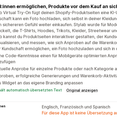
:innen ermöglichen, Produkte vor dem Kauf an sich
b Virtual Try-On fügt deinen Shopify-Produktseiten eine KI
chaft kann ein Foto hochladen, sich selbst in deiner Kleidu
 sichereren Gefühl weiter einkaufen. Stylab wurde für Mo
ckelt, die T-Shirts, Hoodies, Trikots, Kleider, Streetwear 
b kannst du Produktseiten interaktiver gestalten, der Kund
sualisieren, und messen, wie sich Anproben auf die Warenkor
 Kundschaft ermöglichen, ein Foto hochzuladen und sich in 
ne Code-Kenntnisse einen für Mobilgeräte optimierten Anp
nzufügen
tuelle Anprobe für einzelne Produkte oder nach Kategorie a
proben, erfolgreiche Generierungen und Warenkorb-Aktivit
s Widget an das eigene Branding anpassen
hält automatisch übersetzten Text
Original anzeigen
hen
Englisch, Französisch und Spanisch
Für diese App ist keine Übersetzung 