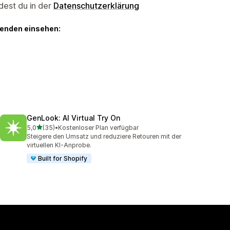
dest du in der
Datenschutzerklärung
genden einsehen:
GenLook: AI Virtual Try On
von 5 Sternen
5,0
(35)
•
Kostenloser Plan verfügbar
35 Rezensionen insgesamt
Steigere den Umsatz und reduziere Retouren mit der
virtuellen KI-Anprobe.
Built for Shopify