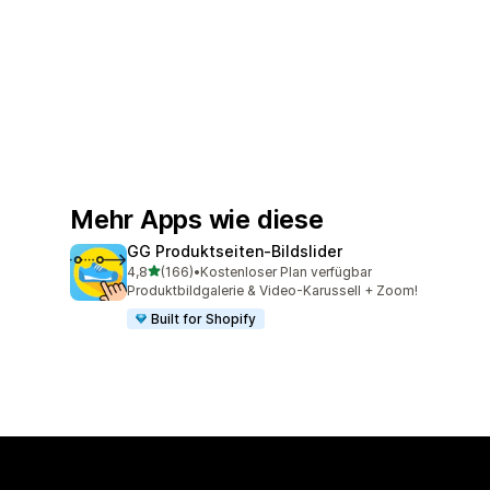
Mehr Apps wie diese
GG Produktseiten‑Bildslider
von 5 Sternen
4,8
(166)
•
Kostenloser Plan verfügbar
166 Rezensionen insgesamt
Produktbildgalerie & Video-Karussell + Zoom!
Built for Shopify