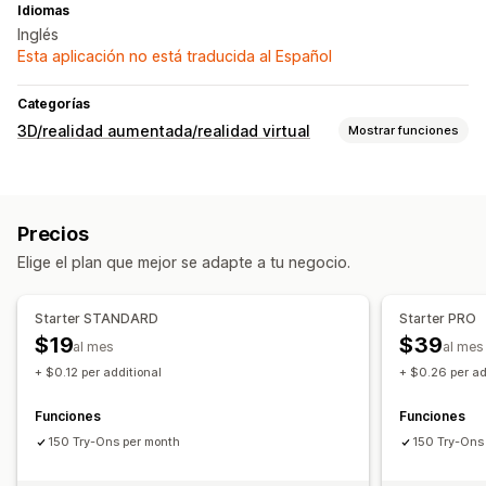
Idiomas
Inglés
Esta aplicación no está traducida al Español
Categorías
3D/realidad aumentada/realidad virtual
Mostrar funciones
Visualización
Realidad aumentada
Prueba virtual
Con IA
Precios
Personalización
Elige el plan que mejor se adapte a tu negocio.
Configuración de producto
Starter STANDARD
Starter PRO
$19
$39
al mes
al mes
+ $0.12 per additional
+ $0.26 per ad
Funciones
Funciones
150 Try-Ons per month
150 Try-Ons