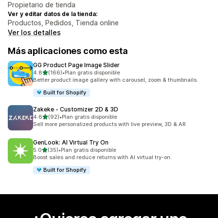
Propietario de tienda
Ver y editar datos de la tienda:
Productos, Pedidos, Tienda online
Ver los detalles
Más aplicaciones como esta
GG Product Page Image Slider
de 5 estrellas
4.8
(166)
•
Plan gratis disponible
166 reseñas en total
Better product image gallery with carousel, zoom & thumbnails.
Built for Shopify
Zakeke ‑ Customizer 2D & 3D
de 5 estrellas
4.6
(92)
•
Plan gratis disponible
92 reseñas en total
Sell more personalized products with live preview, 3D & AR
GenLook: AI Virtual Try On
de 5 estrellas
5.0
(35)
•
Plan gratis disponible
35 reseñas en total
Boost sales and reduce returns with AI virtual try-on.
Built for Shopify