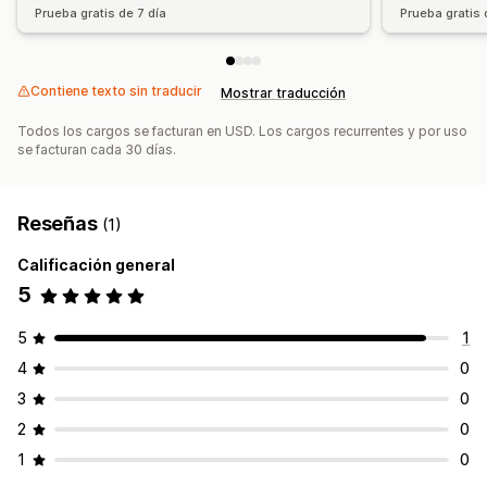
Prueba gratis de 7 día
Prueba gratis 
Contiene texto sin traducir
Mostrar traducción
Todos los cargos se facturan en USD. Los cargos recurrentes y por uso
se facturan cada 30 días.
Reseñas
(1)
Calificación general
5
5
1
4
0
3
0
2
0
1
0