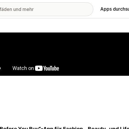
Apps durchs
stellte Bildergalerie
 Before You Buy“-App für Fashion-, Beauty- und Li