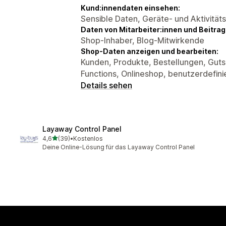
Kund:innendaten einsehen:
Sensible Daten, Geräte- und Aktivität
Daten von Mitarbeiter:innen und Beitra
Shop-Inhaber, Blog-Mitwirkende
Shop-Daten anzeigen und bearbeiten:
Kunden, Produkte, Bestellungen, Gut
Functions, Onlineshop, benutzerdefini
Details sehen
Layaway Control Panel
von 5 Sternen
4,6
(39)
•
Kostenlos
39 Rezensionen insgesamt
Deine Online-Lösung für das Layaway Control Panel