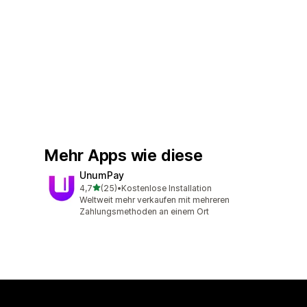
Mehr Apps wie diese
UnumPay
von 5 Sternen
4,7
(25)
•
Kostenlose Installation
25 Rezensionen insgesamt
Weltweit mehr verkaufen mit mehreren
Zahlungsmethoden an einem Ort