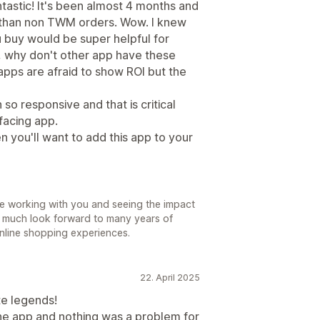
tastic! It's been almost 4 months and
than non TWM orders. Wow. I knew
u buy would be super helpful for
so, why don't other app have these
 apps are afraid to show ROI but the
so responsive and that is critical
facing app.
en you'll want to add this app to your
be working with you and seeing the impact
y much look forward to many years of
online shopping experiences.
22. April 2025
te legends!
 the app and nothing was a problem for