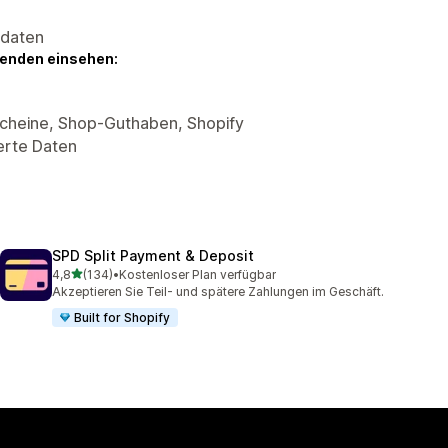
sdaten
genden einsehen:
scheine, Shop-Guthaben, Shopify
erte Daten
SPD Split Payment & Deposit
von 5 Sternen
4,8
(134)
•
Kostenloser Plan verfügbar
134 Rezensionen insgesamt
Akzeptieren Sie Teil- und spätere Zahlungen im Geschäft.
Built for Shopify