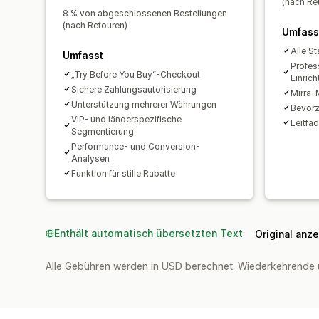
(nach Re
8 % von abgeschlossenen Bestellungen
(nach Retouren)
Umfass
Alle S
Umfasst
Profess
„Try Before You Buy“-Checkout
Einric
Sichere Zahlungsautorisierung
Mirra-
Unterstützung mehrerer Währungen
Bevorz
VIP- und länderspezifische
Leitfa
Segmentierung
Performance- und Conversion-
Analysen
Funktion für stille Rabatte
Enthält automatisch übersetzten Text
Original anz
Alle Gebühren werden in USD berechnet. Wiederkehrende 