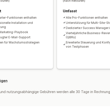
touren)
(nach Retouren)
t
Umfasst
tarter-Funktionen enthalten
Alle Pro-Funktionen enthalten
ionelle Installation und
Unterstützung für Multi-Site-St
htung
Dedizierte:r Success Manager:i
Marketing-Playbook
Vierteljährliche Business-Revi
ugter E-Mail-Support
(QBRs)
den für Wachstumsstrategien
Erweiterte Steuerung und Konfi
von Testphasen
eigen
und nutzungsabhängige Gebühren werden alle 30 Tage in Rechnung 