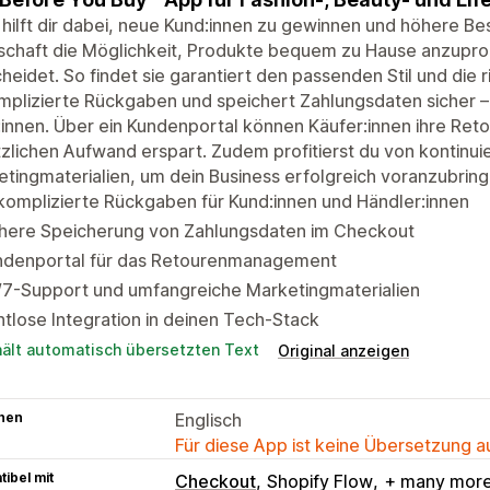
 hilft dir dabei, neue Kund:innen zu gewinnen und höhere Bes
chaft die Möglichkeit, Produkte bequem zu Hause anzuprob
heidet. So findet sie garantiert den passenden Stil und die 
plizierte Rückgaben und speichert Zahlungsdaten sicher – 
innen. Über ein Kundenportal können Käufer:innen ihre Reto
zlichen Aufwand erspart. Zudem profitierst du von kontinu
tingmaterialien, um dein Business erfolgreich voranzubring
omplizierte Rückgaben für Kund:innen und Händler:innen
chere Speicherung von Zahlungsdaten im Checkout
ndenportal für das Retourenmanagement
/7-Support und umfangreiche Marketingmaterialien
tlose Integration in deinen Tech-Stack
hält automatisch übersetzten Text
Original anzeigen
hen
Englisch
Für diese App ist keine Übersetzung 
ibel mit
Checkout
Shopify Flow
+ many mor