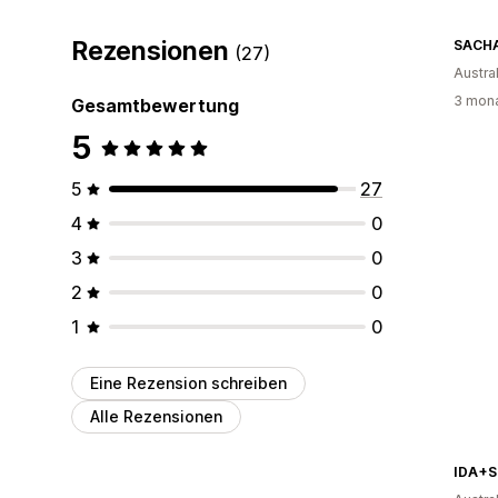
Rezensionen
SACH
(27)
Austra
3 mona
Gesamtbewertung
5
5
27
4
0
3
0
2
0
1
0
Eine Rezension schreiben
Alle Rezensionen
IDA+S