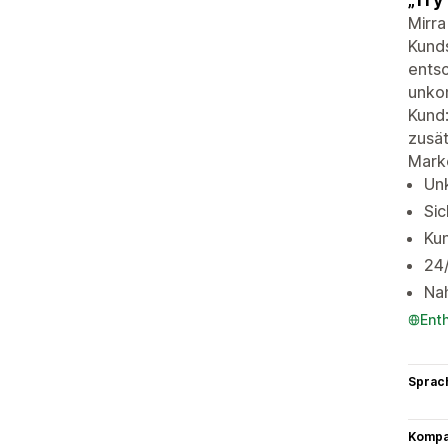
Mirra
Kunds
entsc
unkom
Kund:
zusät
Marke
Unk
Si
Ku
24
Nah
Ent
Sprac
Kompat