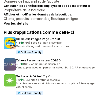
Données de l’appareil et de l’activité
Consulter les données des employés et des collaborateurs:
Propriétaire de la boutique
Afficher et modifier les données de la boutique:
Clients, produits, commandes, Boutique en ligne
Voir les détails
Plus d’applications comme celle-ci
GG Galerie images Page Produit
étoile(s) sur 5
4,8
(166)
•
Forfait gratuit disponible
166 avis au total
Galerie d'images & carrousel vidéo + zoom!
Built for Shopify
Zakeke Personnalisateur 2D&3D
étoile(s) sur 5
4,6
(92)
•
Forfait gratuit disponible
92 avis au total
Vendez plus avec un personnalisateur IA : 3D, AR et essayage
GenLook: AI Virtual Try On
étoile(s) sur 5
5,0
(35)
•
Forfait gratuit disponible
35 avis au total
Stimulez les ventes et réduisez les retours grâce à l’essayage
virtuel par IA.
Built for Shopify