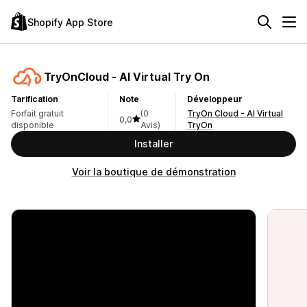
Shopify App Store
TryOnCloud ‑ AI Virtual Try On
Tarification
Note
Développeur
Forfait gratuit
(0
TryOn Cloud - AI Virtual
0,0
disponible
Avis)
TryOn
Installer
Voir la boutique de démonstration