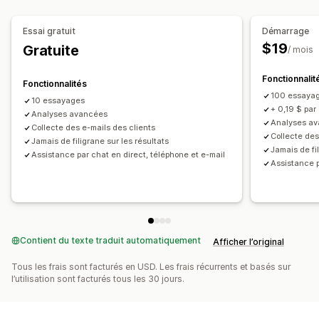
Variantes
Produits personnalisés
Texte
Images
Couleur
Textures
Importations de fichiers
Essai gratuit
Démarrage
Image de marque personnalisée
$19
Gratuite
/ mois
Fonctionnalit
Fonctionnalités
100 essayag
10 essayages
+ 0,19 $ par
Analyses avancées
Analyses a
Collecte des e-mails des clients
Collecte des
Jamais de filigrane sur les résultats
Jamais de fi
Assistance par chat en direct, téléphone et e-mail
Assistance p
Contient du texte traduit automatiquement
Afficher l’original
Tous les frais sont facturés en USD. Les frais récurrents et basés sur
l’utilisation sont facturés tous les 30 jours.