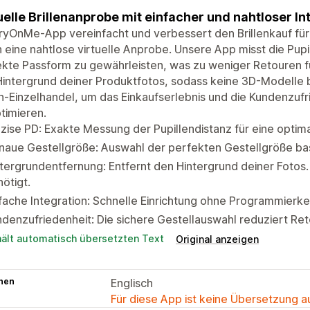
uelle Brillenanprobe mit einfacher und nahtloser In
ryOnMe-App vereinfacht und verbessert den Brillenkauf für
 eine nahtlose virtuelle Anprobe. Unsere App misst die Pupi
kte Passform zu gewährleisten, was zu weniger Retouren f
intergrund deiner Produktfotos, sodass keine 3D-Modelle b
en-Einzelhandel, um das Einkaufserlebnis und die Kundenzuf
timieren.
zise PD: Exakte Messung der Pupillendistanz für eine optim
naue Gestellgröße: Auswahl der perfekten Gestellgröße ba
tergrundentfernung: Entfernt den Hintergrund deiner Fotos
ötigt.
fache Integration: Schnelle Einrichtung ohne Programmierke
denzufriedenheit: Die sichere Gestellauswahl reduziert Ret
hält automatisch übersetzten Text
Original anzeigen
hen
Englisch
Für diese App ist keine Übersetzung 