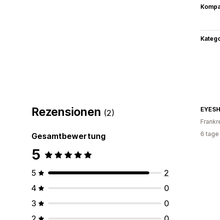
Kompat
Kateg
Rezensionen
(2)
Frankr
6 tage
Gesamtbewertung
5
5
2
4
0
3
0
2
0