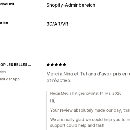
ibel mit
Shopify-Adminbereich
orien
3D/AR/VR
Visualisierung
3D-Modelle
Virtuelle Anprobe
Einge
Anpassung
EYESHOP LES BELLES LUNETTES
Bilder
Datei-Upload
Responsivität f
eich
Merci à Nina et Tetiana d'avoir pris 
 mit der App
et réactive.
NexusMedia hat geantwortet 14. Mai 2026
Hi,
Your review absolutely made our day, th
We are really glad we could help you to re
support could help and fast!