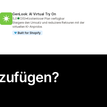
GenLook: AI Virtual Try On
von 5 Sternen
5,0
(35)
•
Kostenloser Plan verfügbar
35 Rezensionen insgesamt
Steigere den Umsatz und reduziere Retouren mit der
virtuellen KI-Anprobe.
Built for Shopify
nzufügen?