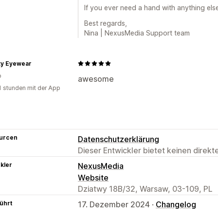
If you ever need a hand with anything els
Best regards,
Nina | NexusMedia Support team
ky Eyewear
o
awesome
1 stunden mit der App
urcen
Datenschutzerklärung
Dieser Entwickler bietet keinen direk
kler
NexusMedia
Website
Dziatwy 18B/32, Warsaw, 03-109, PL
ührt
17. Dezember 2024 ·
Changelog