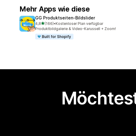
Mehr Apps wie diese
GG Produktseiten‑Bildslider
von 5 Sternen
4,8
(166)
•
Kostenloser Plan verfügbar
166 Rezensionen insgesamt
Produktbildgalerie & Video-Karussell + Zoom!
Built for Shopify
Möchtest