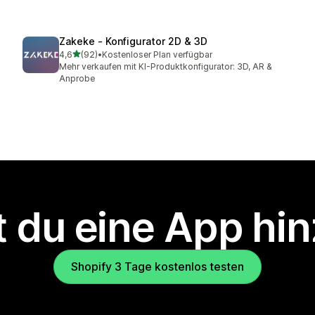
Zakeke ‑ Konfigurator 2D & 3D
von 5 Sternen
4,6
(92)
•
Kostenloser Plan verfügbar
92 Rezensionen insgesamt
Mehr verkaufen mit KI-Produktkonfigurator: 3D, AR &
Anprobe
 du eine App hi
Shopify 3 Tage kostenlos testen