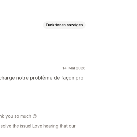
Funktionen anzeigen
betteter Viewer
Live-Vorschau
14. Mai 2026
ür Mobilgeräte
en charge notre problème de façon pro
ank you so much 😊
solve the issue! Love hearing that our