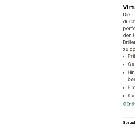
Virt
Die T
durch
perfe
den H
Brill
zu op
Prä
Ge
Hin
ben
Ein
Kun
Ent
Sprac