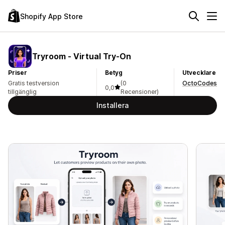
Shopify App Store
Tryroom ‑ Virtual Try‑On
Priser
Betyg
Utvecklare
Gratis testversion
(0
OctoCodes
0,0
tillgänglig
Recensioner)
Installera