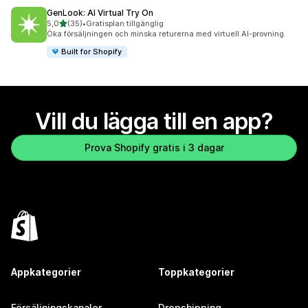
GenLook: AI Virtual Try On
av 5 stjärnor
5,0
(35)
•
Gratisplan tillgänglig
35 recensioner totalt
Öka försäljningen och minska returerna med virtuell AI-provning.
Built for Shopify
Vill du lägga till en app?
Prova Shopify gratis i 3 dagar
Appkategorier
Toppkategorier
Försäljningskanaler
Dropshipping