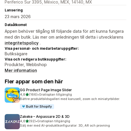
Periferico Sur 3395, México, MEX, 14140, MX
Lansering
23 mars 2026
Dataåtkomst
Appen behöver tillgång till följande data för att kunna fungera
med din butik. Läs mer om anledningen till detta i utvecklarens
integritetspolicy
.
Visa personal- och medarbetaruppgifter:
Butiksägare
Visa och redigera butiksuppgifter:
Produkter, Webbshop
Mer information
Fler appar som den här
GG Product Page Image Slider
av 5 stjärnor
4,8
(166)
•
Gratisplan tillgänglig
166 recensioner totalt
Bättre produktbildsgalleri med karusell, zoom och miniatyrbilder.
Built for Shopify
Zakeke – Anpassare 2D & 3D
av 5 stjärnor
4,6
(92)
•
Gratisplan tillgänglig
92 recensioner totalt
Sälj mer med AI-produktkonfigurator: 3D, AR och provning