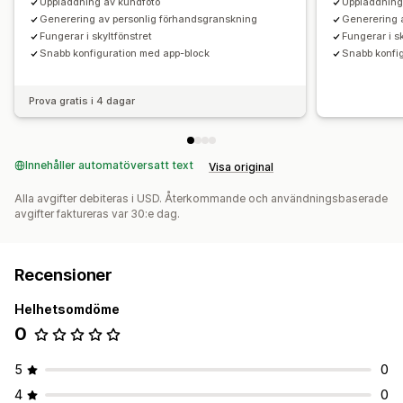
Uppladdning av kundfoto
Uppladdning
Generering av personlig förhandsgranskning
Generering 
Fungerar i skyltfönstret
Fungerar i s
Snabb konfiguration med app-block
Snabb konfi
Prova gratis i 4 dagar
Innehåller automatöversatt text
Visa original
Alla avgifter debiteras i USD. Återkommande och användningsbaserade
avgifter faktureras var 30:e dag.
Recensioner
Helhetsomdöme
0
5
0
4
0