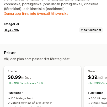
koreanska, portugisiska (brasiliansk portugisiska), kinesiska
(förenklad), och kinesiska (traditionell)
Denna app finns inte översatt till svenska
Kategorier
3D/AR/VR
Visa funktioner
Visualisering
Virtuell provning
Live-förhandsgranskningar
AI-baserat
Priser
Anpassning
Välj den plan som passar ditt företag bäst.
Text
Bilder
Färg
Mobilanpassning
Starter
Growth
$8.99
$39
/månad
/måna
eller $92/år och spara 15 %
eller $398/år 
Funktioner
Funktioner
100 bilder/månad
500 bilder/
Virtuell provning på produktsidor
Virtuell pro