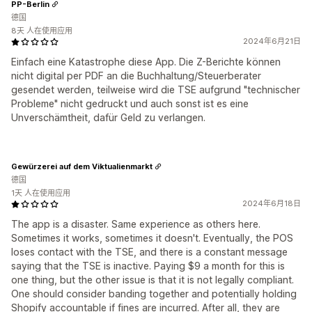
PP-Berlin
德国
8天 人在使用应用
2024年6月21日
Einfach eine Katastrophe diese App. Die Z-Berichte können
nicht digital per PDF an die Buchhaltung/Steuerberater
gesendet werden, teilweise wird die TSE aufgrund "technischer
Probleme" nicht gedruckt und auch sonst ist es eine
Unverschämtheit, dafür Geld zu verlangen.
Gewürzerei auf dem Viktualienmarkt
德国
1天 人在使用应用
2024年6月18日
The app is a disaster. Same experience as others here.
Sometimes it works, sometimes it doesn't. Eventually, the POS
loses contact with the TSE, and there is a constant message
saying that the TSE is inactive. Paying $9 a month for this is
one thing, but the other issue is that it is not legally compliant.
One should consider banding together and potentially holding
Shopify accountable if fines are incurred. After all, they are