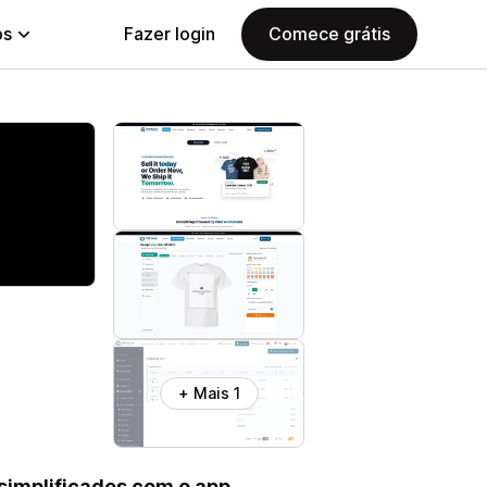
ps
Fazer login
Comece grátis
+ Mais 1
implificados com o app