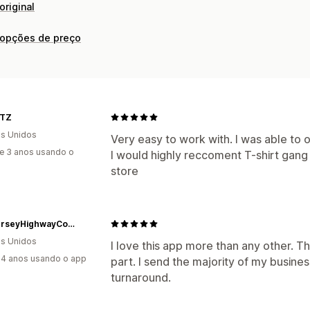
original
 opções de preço
TZ
s Unidos
Very easy to work with. I was able to 
e 3 anos usando o
I would highly reccoment T-shirt gang
store
TheJerseyHighwayConnection
s Unidos
I love this app more than any other. T
4 anos usando o app
part. I send the majority of my busine
turnaround.