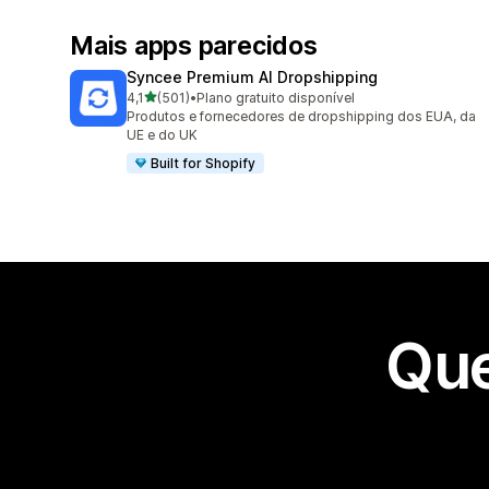
Mais apps parecidos
Syncee Premium AI Dropshipping
de 5 estrelas
4,1
(501)
•
Plano gratuito disponível
501 avaliações ao todo
Produtos e fornecedores de dropshipping dos EUA, da
UE e do UK
Built for Shopify
Que