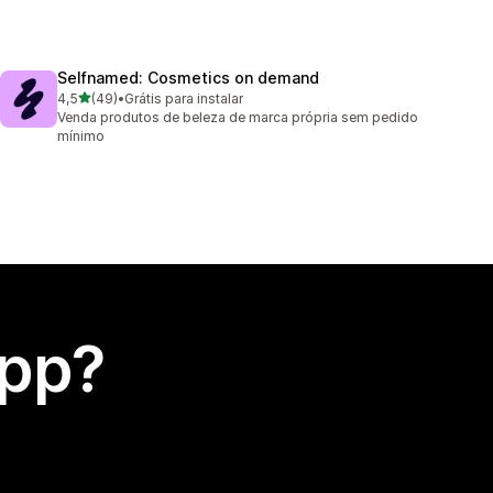
Selfnamed: Cosmetics on demand
de 5 estrelas
4,5
(49)
•
Grátis para instalar
49 avaliações ao todo
Venda produtos de beleza de marca própria sem pedido
mínimo
app?