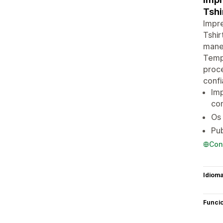
Tshi
Impre
Tshir
manei
Temp
proce
confi
Im
com
Os 
Pub
Con
Idiom
Funci