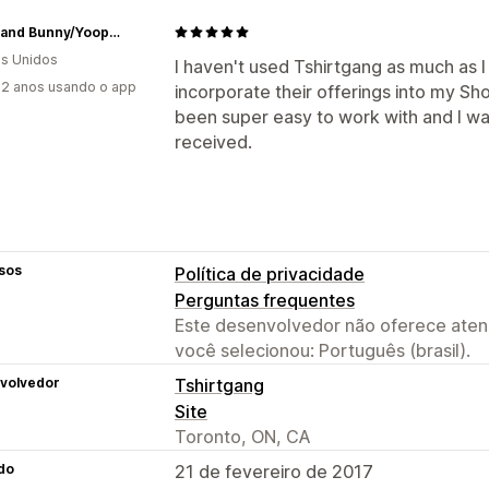
Burke and Bunny/Yooper Gear & Goods
s Unidos
I haven't used Tshirtgang as much as I 
2 anos usando o app
incorporate their offerings into my Sh
been super easy to work with and I was
received.
sos
Política de privacidade
Perguntas frequentes
Este desenvolvedor não oferece atend
você selecionou: Português (brasil).
volvedor
Tshirtgang
Site
Toronto, ON, CA
do
21 de fevereiro de 2017