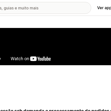
Ver ap
ia de imagens em destaque
essão sob demanda e processamento de pedidos s