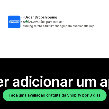
FFOrder Dropshipping
de 5 estrelas
5,0
(250)
•
Grátis para instalar
250 avaliações ao todo
Sourcing direto e fulfillment ágil para escalar sua loja.
r adicionar um 
Faça uma avaliação gratuita da Shopify por 3 dias