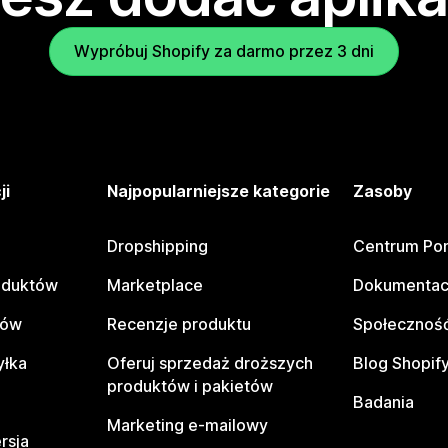
Wypróbuj Shopify za darmo przez 3 dni
ji
Najpopularniejsze kategorie
Zasoby
Dropshipping
Centrum Po
oduktów
Marketplace
Dokumentac
tów
Recenzje produktu
Społeczność
yłka
Oferuj sprzedaż droższych
Blog Shopif
produktów i pakietów
Badania
Marketing e-mailowy
rsja