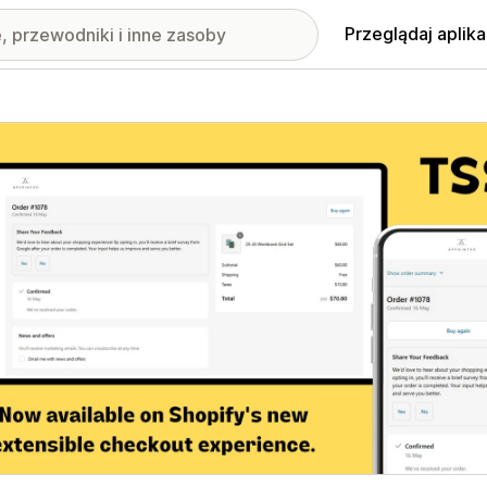
Przeglądaj aplika
nione obrazy w galerii