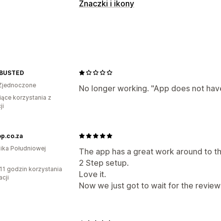
Typy ankiet
Znaczki i ikony
Po zakupie
Typy ikon
Zaufanie
Pozycja ikony
 BUSTED
Pozycja ręczna
Zjednoczone
No longer working. "App does not hav
iące korzystania z
ji
p.co.za
ika Południowej
The app has a great work around to t
2 Step setup.
11 godzin korzystania
Love it.
acji
Now we just got to wait for the reviews 