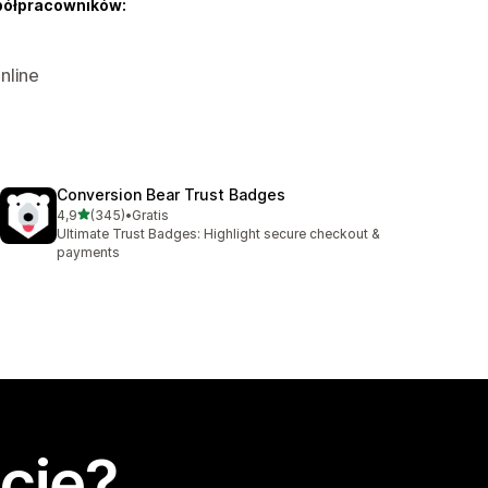
półpracowników:
nline
Conversion Bear Trust Badges
na 5 gwiazdek
4,9
(345)
•
Gratis
Łączna liczba recenzji: 345
Ultimate Trust Badges: Highlight secure checkout &
payments
cję?