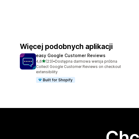
Więcej podobnych aplikacji
easy Google Customer Reviews
na 5 gwiazdek
4,6
(23)
•
Dostępna darmowa wersja próbna
Łączna liczba recenzji: 23
Collect Google Customer Reviews on checkout
extensibility
Built for Shopify
Chc