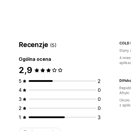
Recenzje
COLD
(5)
Stany 
4 mies
Ogólna ocena
aplikac
2,9
5
2
DiYsho
Republ
4
0
Afryki
3
0
Około 
z aplik
2
0
1
3