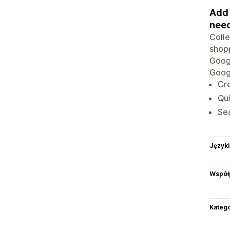
Add 
nee
Colle
shopp
Googl
Googl
Cre
Qui
Sea
Języki
Współ
Katego