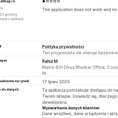
aShop.ro
ia
The application does not work and no 
23 godziny
ania z aplikacji
y
Polityka prywatności
Ten programista nie oferuje bezpośred
oper
Rahul M
Matrix B/H Divya Bhaskar Office, Cor
IN
adzenie na rynek
17 lipiec 2025
p do danych
Ta aplikacja potrzebuje dostępu do n
Twoim sklepie. Dowiedz się, dlaczego
dewelopera.
Wyświetlanie danych klientów:
Dane wrażliwe, dane urządzenia i akt