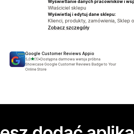
Wyświetlanie danych pracowników i ws
Właściciel sklepu
Wyświetlaj i edytuj dane sklepu:
Klienci, produkty, zamówienia, Sklep o
Zobacz szczegóły
Google Customer Reviews Appio
na 5 gwiazdek
5,0
(1)
•
Dostępna darmowa wersja próbna
Łączna liczba recenzji: 1
Showcase Google Customer Reviews Badge to Your
Online Store
esz dodać aplika