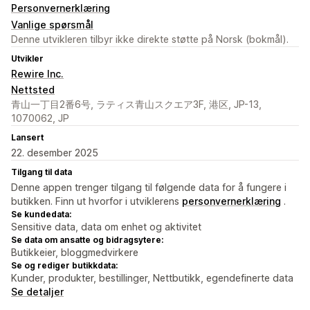
Personvernerklæring
Vanlige spørsmål
Denne utvikleren tilbyr ikke direkte støtte på Norsk (bokmål).
Utvikler
Rewire Inc.
Nettsted
青山一丁目2番6号, ラティス青山スクエア3F, 港区, JP-13,
1070062, JP
Lansert
22. desember 2025
Tilgang til data
Denne appen trenger tilgang til følgende data for å fungere i
butikken. Finn ut hvorfor i utviklerens
personvernerklæring
.
Se kundedata:
Sensitive data, data om enhet og aktivitet
Se data om ansatte og bidragsytere:
Butikkeier, bloggmedvirkere
Se og rediger butikkdata:
Kunder, produkter, bestillinger, Nettbutikk, egendefinerte data
Se detaljer