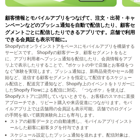
顧客情報とモバイルアプリをつなげて、注文・出荷・キャ
ンペーンなどのプッシュ通知を自動で配信したり、顧客セ
グメントごとに配信したりできるアプリです。店舗で利用
できる会員証も表示可能に。
Shopifyのオンラインストアをベースにモバイルアプリを構築する
サービスです。 Shopifyの顧客データ、顧客セグメントをもと
に、アプリ利用者へプッシュ通知を配信したり、会員情報をアプ
リ上で表示したりすることで、"ポケットの中で店舗とお客様をつ
なぐ”体験を実現します。プッシュ通知は、新商品発売やセール開
始など、送信する顧客セグメントを指定して配信するスケジュー
ル配信と、配送完了通知など、Shopify上のイベントをトリガーに
したShopify Flowによる配信に対応。「つなポケ」を使えば、
Shopifyストアに訪問していないときでも、お客様のスマホに直接
アプローチでき、リピート購入や来店促進につながります。モバ
イルアプリ上では店舗用の会員証も表示可能。店舗でのログイン
の手間を省いて購買体験向上にも寄与します。
ストアの顧客データとの自動連携し、モバイルアプリインスト
ールした顧客に顧客タグを付与できます
スケジュール設定したプッシュ通知を送れます。配信対象は、