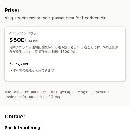
Tilbake på lager
Tilpassede hendelser
Lynsalg
Priser
Lojalitetsbelønninger
Bestillingsoppdateringer
Velg abonnementet som passer best for bedriften din.
Produktkunngjøringer
Kampanjer
Ny målretting
Administrasjon av abonnenter
ベーシックプラン
Automatiske varsler
Administrer innstillinger
Segmenter
$500
/ måned
月間のプッシュ通知配信数が10万通を超えると10万通ごとに$100の従量課
金が発生します。従量課金の上限は$500です。
Funksjoner
すべての機能が利用できます。
Alle kostnader faktureres i USD. Gjentagende og bruksbaserte
kostnader faktureres hver 30. dag.
Omtaler
Samlet vurdering