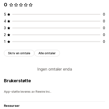
0
5
0
4
0
3
0
2
0
1
0
Skriv en omtale
Alle omtaler
Ingen omtaler enda
Brukerstøtte
App-støtte leveres av Rewire Inc..
Ressurser