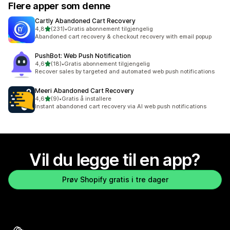
Flere apper som denne
Cartly Abandoned Cart Recovery
av 5 stjerner
4,8
(231)
•
Gratis abonnement tilgjengelig
Totalt 231 omtaler
Abandoned cart recovery & checkout recovery with email popup
PushBot: Web Push Notification
av 5 stjerner
4,6
(18)
•
Gratis abonnement tilgjengelig
Totalt 18 omtaler
Recover sales by targeted and automated web push notifications
Meeri Abandoned Cart Recovery
av 5 stjerner
4,6
(9)
•
Gratis å installere
Totalt 9 omtaler
Instant abandoned cart recovery via AI web push notifications
Vil du legge til en app?
Prøv Shopify gratis i tre dager