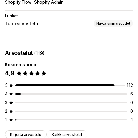
Shopify Flow
Shopify Admin
Luokat
Tuotearvostelut
Näytä ominaisuudet
Näyttövaihtoehdot
Valokuva-arvostelut
Arvostelut
(119)
Arvostelujen keräystavat
Kokonaisarvio
Tuonti ja vienti
4,9
5
112
4
6
3
0
2
0
1
1
Kirjoita arvostelu
Kaikki arvostelut