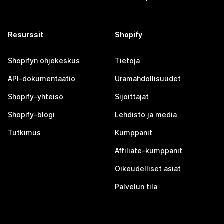
Resurssit
Shopify
Shopifyn ohjekeskus
Tietoja
API-dokumentaatio
Uramahdollisuudet
Shopify-yhteisö
Sijoittajat
Shopify-blogi
Lehdistö ja media
Tutkimus
Kumppanit
Affiliate-kumppanit
Oikeudelliset asiat
Palvelun tila