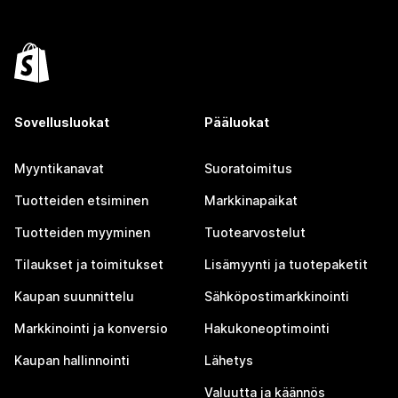
Sovellusluokat
Pääluokat
Myyntikanavat
Suoratoimitus
Tuotteiden etsiminen
Markkinapaikat
Tuotteiden myyminen
Tuotearvostelut
Tilaukset ja toimitukset
Lisämyynti ja tuotepaketit
Kaupan suunnittelu
Sähköpostimarkkinointi
Markkinointi ja konversio
Hakukoneoptimointi
Kaupan hallinnointi
Lähetys
Valuutta ja käännös