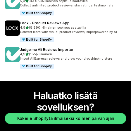
/ 5 tähteä
5,0
(43 083)
•
Ilmainen sopimus saatavilla
43083 arvostelua yhteensä
Collect unlimited product reviews, star ratings, testimonials
Built for Shopify
Loox ‑ Product Reviews App
/ 5 tähteä
4,9
(8 890)
•
Ilmainen sopimus saatavilla
8890 arvostelua yhteensä
Convert more with visual product reviews, superpowered by AI
Built for Shopify
Judge.me Ali Reviews Importer
/ 5 tähteä
4,9
(185)
•
Ilmainen
185 arvostelua yhteensä
Import AliExpress reviews and grow your dropshipping store
Built for Shopify
Haluatko lisätä
sovelluksen?
Kokeile Shopifyta ilmaiseksi kolmen päivän ajan