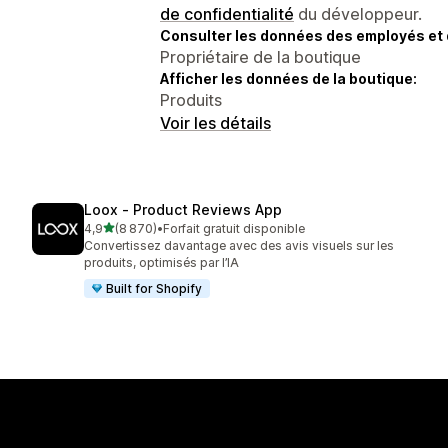
de confidentialité
du développeur.
Consulter les données des employés et 
Propriétaire de la boutique
Afficher les données de la boutique:
Produits
Voir les détails
Loox ‑ Product Reviews App
étoile(s) sur 5
4,9
(8 870)
•
Forfait gratuit disponible
8870 avis au total
Convertissez davantage avec des avis visuels sur les
produits, optimisés par l’IA
Built for Shopify