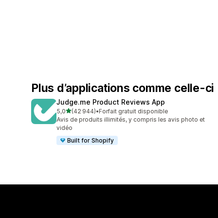
Plus d’applications comme celle-ci
Judge.me Product Reviews App
étoile(s) sur 5
5,0
(42 944)
•
Forfait gratuit disponible
42944 avis au total
Avis de produits illimités, y compris les avis photo et
vidéo
Built for Shopify