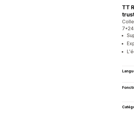
TT R
trus
Colle
7*24
Sup
Exp
L'é
Langu
Fonct
Catég