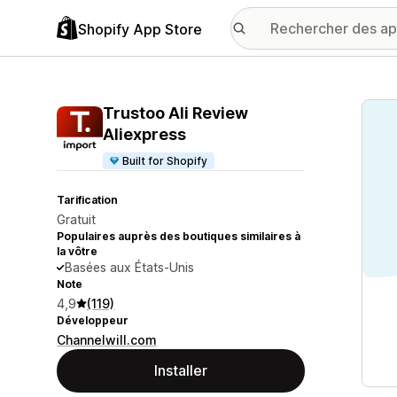
Shopify App Store
Galer
Trustoo Ali Review
Aliexpress
Built for Shopify
Tarification
Gratuit
Populaires auprès des boutiques similaires à
la vôtre
Basées aux États-Unis
Note
4,9
(119)
Développeur
Channelwill.com
Installer