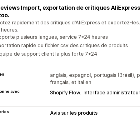
eviews Import, exportation de critiques AliExpress 
too.
ctez rapidement des critiques d'AliExpress et exportez-les.
 heures.
porte plusieurs langues, service 7*24 heures
ortation rapide du fichier csv des critiques de produits
quipe de support client la plus forte 7*24
es
anglais, espagnol, portugais (Brésil), 
français, et italien
ionne avec
Shopify Flow
Interface administrateu
ories
Avis sur les produits
Options d’affichage
Avis photo