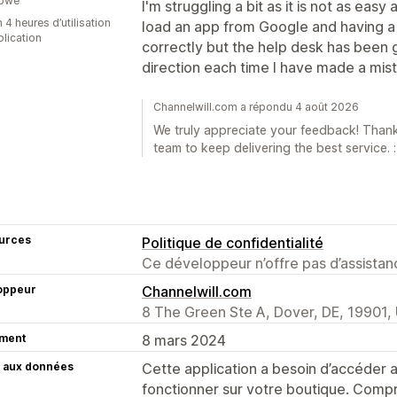
bwe
I'm struggling a bit as it is not as easy
 4 heures d’utilisation
load an app from Google and having a b
plication
correctly but the help desk has been gr
direction each time I have made a mis
Channelwill.com a répondu 4 août 2026
We truly appreciate your feedback! Thank 
team to keep delivering the best service. :
urces
Politique de confidentialité
Ce développeur n’offre pas d’assistanc
oppeur
Channelwill.com
8 The Green Ste A, Dover, DE, 19901,
ment
8 mars 2024
 aux données
Cette application a besoin d’accéder
fonctionner sur votre boutique. Compr