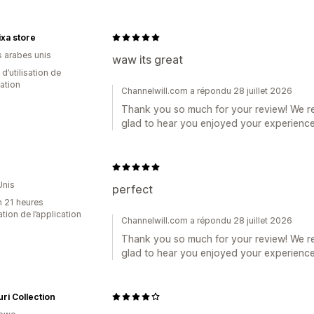
Méthodes pour recueillir des avis
xa store
Import et export
s arabes unis
waw its great
 d’utilisation de
cation
Channelwill.com a répondu 28 juillet 2026
Thank you so much for your review! We r
glad to hear you enjoyed your experience
Unis
perfect
n 21 heures
sation de l’application
Channelwill.com a répondu 28 juillet 2026
Thank you so much for your review! We r
glad to hear you enjoyed your experience
ri Collection