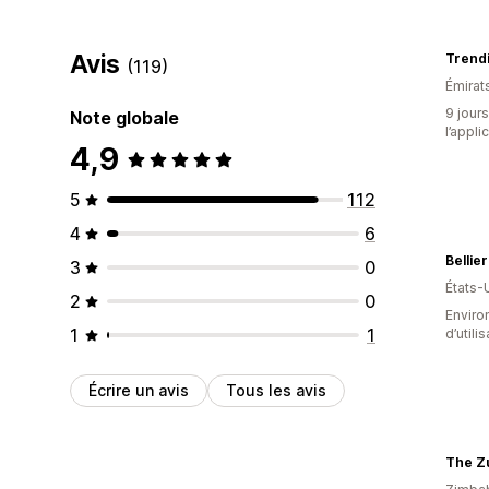
Avis
Trendi
(119)
Émirat
9 jours
Note globale
l’appli
4,9
5
112
4
6
Bellier
3
0
États-
2
0
Enviro
1
1
d’utili
Écrire un avis
Tous les avis
The Zu