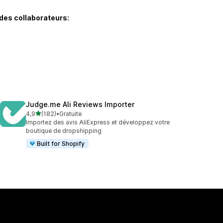
des collaborateurs:
Judge.me Ali Reviews Importer
étoile(s) sur 5
4,9
(182)
•
Gratuite
182 avis au total
Importez des avis AliExpress et développez votre
boutique de dropshipping
Built for Shopify