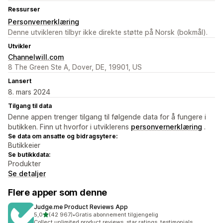
Ressurser
Personvernerklæring
Denne utvikleren tilbyr ikke direkte støtte på Norsk (bokmål).
Utvikler
Channelwill.com
8 The Green Ste A, Dover, DE, 19901, US
Lansert
8. mars 2024
Tilgang til data
Denne appen trenger tilgang til følgende data for å fungere i
butikken. Finn ut hvorfor i utviklerens
personvernerklæring
.
Se data om ansatte og bidragsytere:
Butikkeier
Se butikkdata:
Produkter
Se detaljer
Flere apper som denne
Judge.me Product Reviews App
av 5 stjerner
5,0
(42 967)
•
Gratis abonnement tilgjengelig
Totalt 42967 omtaler
Collect unlimited product reviews, star ratings, testimonials