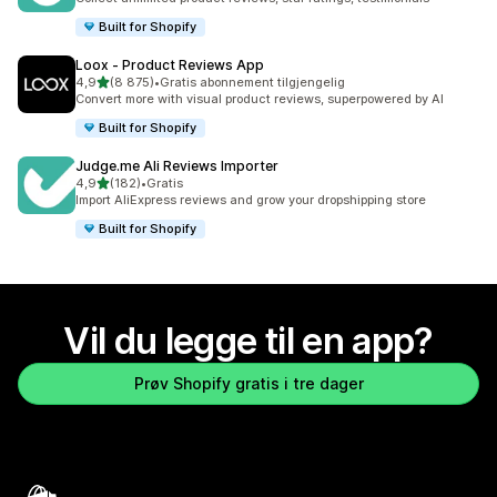
Built for Shopify
Loox ‑ Product Reviews App
av 5 stjerner
4,9
(8 875)
•
Gratis abonnement tilgjengelig
Totalt 8875 omtaler
Convert more with visual product reviews, superpowered by AI
Built for Shopify
Judge.me Ali Reviews Importer
av 5 stjerner
4,9
(182)
•
Gratis
Totalt 182 omtaler
Import AliExpress reviews and grow your dropshipping store
Built for Shopify
Vil du legge til en app?
Prøv Shopify gratis i tre dager