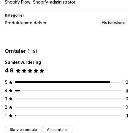
Shopify Flow
Shopify-administrator
Kategorier
Produktanmeldelser
Vis funksjoner
Visningsalternativer
Bildeomtaler
Omtaler
(119)
Måter å innhente omtaler på
Samlet vurdering
Import og eksport
4.9
5
112
4
6
3
0
2
0
1
1
Skriv en omtale
Alle omtaler