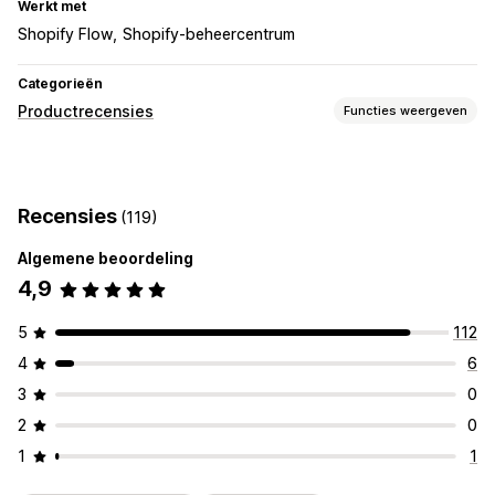
Werkt met
Shopify Flow
Shopify-beheercentrum
Categorieën
Productrecensies
Functies weergeven
Weergaveopties
Recensies met foto
Recensies
(119)
Manieren om recensies te verzamelen
Algemene beoordeling
Importeren en exporteren
4,9
5
112
4
6
3
0
2
0
1
1