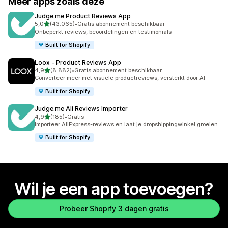
Meer apps zoals deze
Judge.me Product Reviews App
van 5 sterren
5,0
(43.065)
•
Gratis abonnement beschikbaar
43065 recensies in totaal
Onbeperkt reviews, beoordelingen en testimonials
Built for Shopify
Loox ‑ Product Reviews App
van 5 sterren
4,9
(8.882)
•
Gratis abonnement beschikbaar
8882 recensies in totaal
Converteer meer met visuele productreviews, versterkt door AI
Built for Shopify
Judge.me Ali Reviews Importer
van 5 sterren
4,9
(185)
•
Gratis
185 recensies in totaal
Importeer AliExpress-reviews en laat je dropshippingwinkel groeien
Built for Shopify
Wil je een app toevoegen?
Probeer Shopify 3 dagen gratis