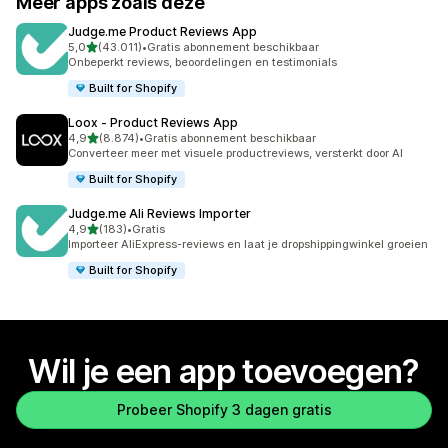
Meer apps zoals deze
Judge.me Product Reviews App
van 5 sterren
5,0
(43.011)
•
Gratis abonnement beschikbaar
43011 recensies in totaal
Onbeperkt reviews, beoordelingen en testimonials
Built for Shopify
Loox ‑ Product Reviews App
van 5 sterren
4,9
(8.874)
•
Gratis abonnement beschikbaar
8874 recensies in totaal
Converteer meer met visuele productreviews, versterkt door AI
Built for Shopify
Judge.me Ali Reviews Importer
van 5 sterren
4,9
(183)
•
Gratis
183 recensies in totaal
Importeer AliExpress-reviews en laat je dropshippingwinkel groeien
Built for Shopify
Wil je een app toevoegen?
Probeer Shopify 3 dagen gratis