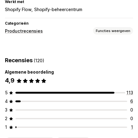
Werkt met
Shopify Flow
Shopify-beheercentrum
Categorieën
Productrecensies
Functies weergeven
Weergaveopties
Recensies met foto
Recensies
(120)
Manieren om recensies te verzamelen
Algemene beoordeling
Importeren en exporteren
4,9
5
113
4
6
3
0
2
0
1
1