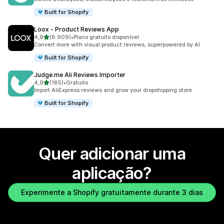
Built for Shopify
Loox ‑ Product Reviews App
de 5 estrelas
4,9
(8.909)
•
Plano gratuito disponível
8909 total de avaliações
Convert more with visual product reviews, superpowered by AI
Built for Shopify
Judge.me Ali Reviews Importer
de 5 estrelas
4,9
(185)
•
Gratuito
185 total de avaliações
Import AliExpress reviews and grow your dropshipping store
Built for Shopify
Quer adicionar uma
aplicação?
Experimente a Shopify gratuitamente durante 3 dias