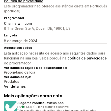
Política de privacidade
Este programador não oferece assistência direta em Português
(portugal).
Programador
Channelwill.com
8 The Green Ste A, Dover, DE, 19901, US
Lançada
8 de março de 2024
Acesso aos dados
Esta aplicação necessita de acesso aos seguintes dados para
funcionar na sua loja. Saiba porquê na
política de privacidade
do programador.
Ver dados da equipa e de colaboradores:
Proprietário da loja
Ver dados da loja:
Produtos
Ver detalhes
Mais aplicações como esta
Judge.me Product Reviews App
de 5 estrelas
5,0
(43.154)
•
Plano gratuito disponível
43154 total de avaliações
Colete avaliações, classificações e testemunhos ilimitados