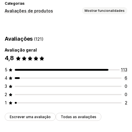
Categorias
Avaliações de produtos
Mostrar funcionalidades
Opções de apresentação
Avaliações com fotos
Avaliações
(121)
Formas de recolher avaliações
Avaliação geral
Importar e exportar
4,8
5
113
4
6
3
0
2
0
1
2
Escrever uma avaliação
Todas as avaliações