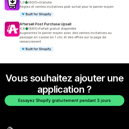
étoile(s) sur 5
5,0
(600)
•
Gratuite
600 avis au total
Règles et ventes incitatives post-achat pour le panier moyen
Built for Shopify
Aftersell Post Purchase Upsell
étoile(s) sur 5
4,8
(885)
•
Forfait gratuit disponible
885 avis au total
Augmentez le panier moyen avec des ventes incitatives au
passage en caisse en 1 clic et des offres sur la page de
remerciement
Built for Shopify
Vous souhaitez ajouter une
application ?
Essayez Shopify gratuitement pendant 3 jours