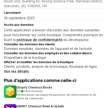
Room 502, Building A2, Kexing Science Park, Nanshan District,
shenzhen, GD, 518000, CN
Lancement
18 septembre 2025
Accès aux données
Cette application a besoin d’accéder aux données suivantes
pour fonctionner sur votre boutique. Comprendre pourquoi en
lisant la
politique de confidentialité
du développeur.
Consulter les données des clients:
Données sensibles, données de l’appareil et de l’activité
Consulter les données des employés et des collaborateurs:
Propriétaire de la boutique
Afficher et modifier les données de la boutique:
Clients, produits, analyse de la boutique, Boutique en ligne
Voir les détails
Plus d’applications comme celle-ci
Shopify Checkout Blocks
étoile(s) sur 5
4,3
(180)
•
Gratuite
180 avis au total
Personnalisez vos pages de paiement, de remerciement et de
statut de commande
SMART Checkout Rules & Upsells