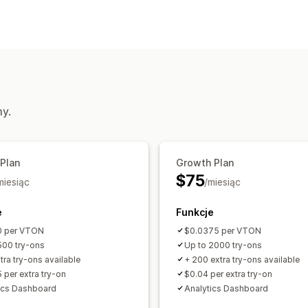
Wizualizacja
Wirtualna przymierzalnia
Oparte na s
my.
 Plan
Growth Plan
$75
miesiąc
/miesiąc
e
Funkcje
0 per VTON
$0.0375 per VTON
500 try-ons
Up to 2000 try-ons
tra try-ons available
+ 200 extra try-ons available
 per extra try-on
$0.04 per extra try-on
ics Dashboard
Analytics Dashboard