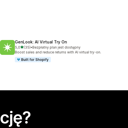
GenLook: AI Virtual Try On
na 5 gwiazdek
5,0
(35)
•
Bezpłatny plan jest dostępny
Łączna liczba recenzji: 35
Boost sales and reduce returns with AI virtual try-on.
Built for Shopify
cję?