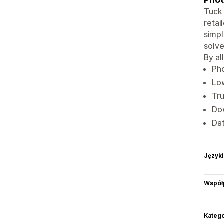
Tuck 
retai
simpl
solve
By al
Pho
Low
Tru
Dow
Dat
Języki
Współ
Katego