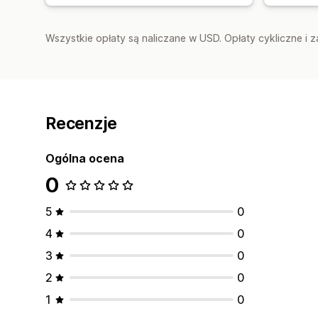
Wszystkie opłaty są naliczane w USD. Opłaty cykliczne i 
Recenzje
Ogólna ocena
0
5
0
4
0
3
0
2
0
1
0