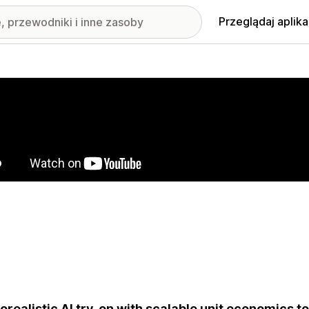
Przeglądaj aplika
nione obrazy w galerii
orealistic AI try-on with scalable unit economics t