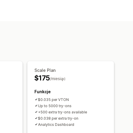
ztucznej inteligencji
Scale Plan
$175
/miesiąc
Funkcje
$0.035 per VTON
Up to 5000 try-ons
+500 extra try-ons available
$0.038 per extra try-on
Analytics Dashboard