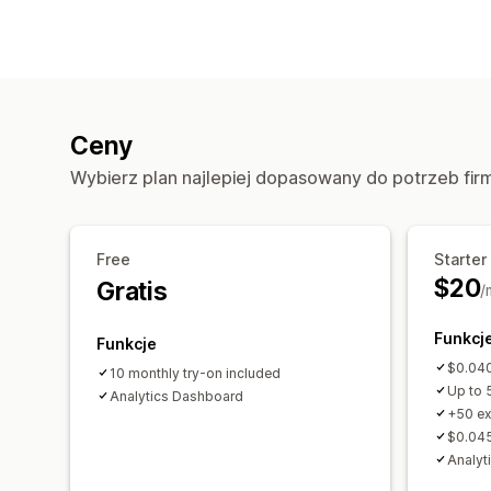
Ceny
Wybierz plan najlepiej dopasowany do potrzeb fir
Free
Starter
$20
Gratis
/
Funkcj
Funkcje
$0.04
10 monthly try-on included
Up to 
Analytics Dashboard
+50 ex
$0.045
Analyt