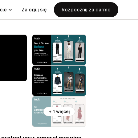
cje
Zaloguj się
Rozpocznij za darmo
+ 1 więcej
o protect your apparel margins.