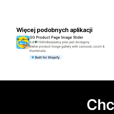
Więcej podobnych aplikacji
GG Product Page Image Slider
na 5 gwiazdek
4,8
(166)
•
Bezpłatny plan jest dostępny
Łączna liczba recenzji: 166
Better product image gallery with carousel, zoom &
thumbnails.
Built for Shopify
Chc