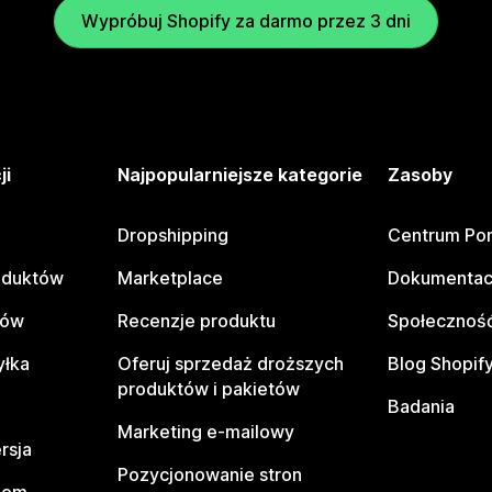
Wypróbuj Shopify za darmo przez 3 dni
ji
Najpopularniejsze kategorie
Zasoby
Dropshipping
Centrum Po
oduktów
Marketplace
Dokumentac
tów
Recenzje produktu
Społeczność
yłka
Oferuj sprzedaż droższych
Blog Shopif
produktów i pakietów
Badania
Marketing e-mailowy
rsja
Pozycjonowanie stron