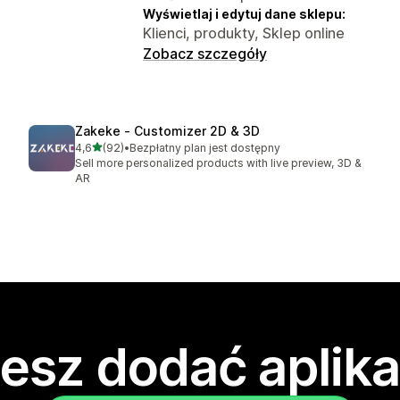
Wyświetlaj i edytuj dane sklepu:
Klienci, produkty, Sklep online
Zobacz szczegóły
Zakeke ‑ Customizer 2D & 3D
na 5 gwiazdek
4,6
(92)
•
Bezpłatny plan jest dostępny
Łączna liczba recenzji: 92
Sell more personalized products with live preview, 3D &
AR
esz dodać aplika