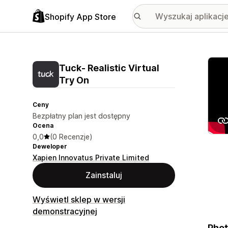
Shopify App Store
Wyróż
Tuck‑ Realistic Virtual
Try On
Ceny
Bezpłatny plan jest dostępny
Ocena
0,0
(0 Recenzje)
Deweloper
Xapien Innovatus Private Limited
Zainstaluj
Wyświetl sklep w wersji
demonstracyjnej
Phot