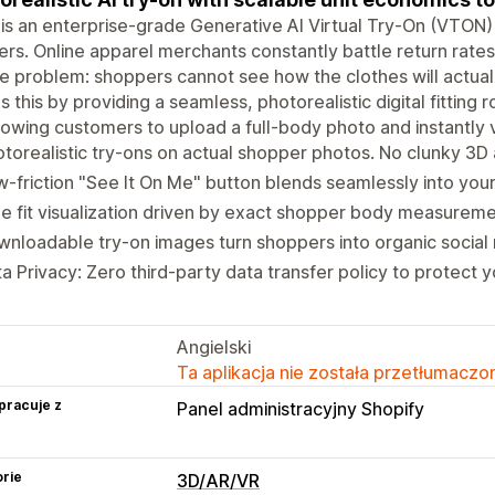
is an enterprise-grade Generative AI Virtual Try-On (VTON) 
lers. Online apparel merchants constantly battle return ra
e problem: shoppers cannot see how the clothes will actuall
s this by providing a seamless, photorealistic digital fitting
lowing customers to upload a full-body photo and instantly
torealistic try-ons on actual shopper photos. No clunky 3D 
-friction "See It On Me" button blends seamlessly into you
e fit visualization driven by exact shopper body measureme
nloadable try-on images turn shoppers into organic social
a Privacy: Zero third-party data transfer policy to protect 
Angielski
Ta aplikacja nie została przetłumaczon
pracuje z
Panel administracyjny Shopify
rie
3D/AR/VR