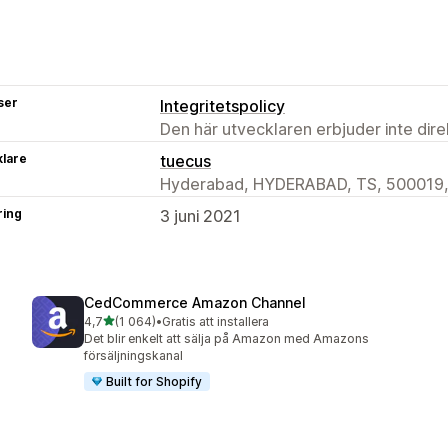
ser
Integritetspolicy
Den här utvecklaren erbjuder inte dir
klare
tuecus
Hyderabad, HYDERABAD, TS, 500019,
ring
3 juni 2021
CedCommerce Amazon Channel
av 5 stjärnor
4,7
(1 064)
•
Gratis att installera
1064 recensioner totalt
Det blir enkelt att sälja på Amazon med Amazons
försäljningskanal
Built for Shopify