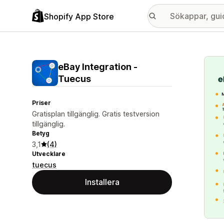
Shopify App Store
Galle
eBay Integration ‑
Tuecus
Priser
Gratisplan tillgänglig. Gratis testversion
tillgänglig.
Betyg
3,1
(4)
Utvecklare
tuecus
Installera