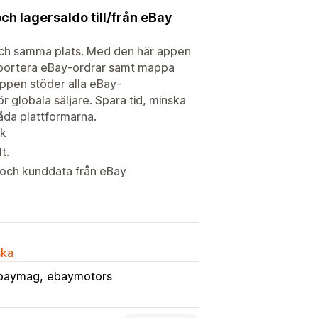
ch lagersaldo till/från eBay
n och samma plats. Med den här appen
importera eBay-ordrar samt mappa
Appen stöder alla eBay-
r globala säljare. Spara tid, minska
åda plattformarna.
ik
t.
 och kunddata från eBay
ska
baymag
ebaymotors