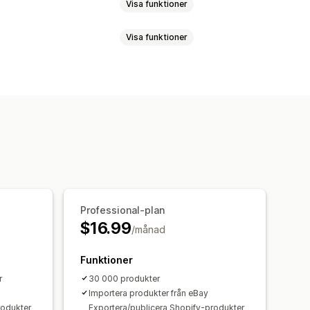
Visa funktioner
Visa funktioner
e
Produktsynkronisering
kuppladdning
Listningsanalys
rianter
SKU:er
Streckkoder
chemalagda
Anpassad
dersynkronisering
nisering
Anpassade regler
de meddelanden
ar
Felrapporter
Historikrapporter
 lager
Dataimport och -export
 realtid
Detaljerade loggar
Professional-plan
$16.99
/månad
Funktioner
r
30 000 produkter
Importera produkter från eBay
rodukter
Exportera/publicera Shopify-produkter