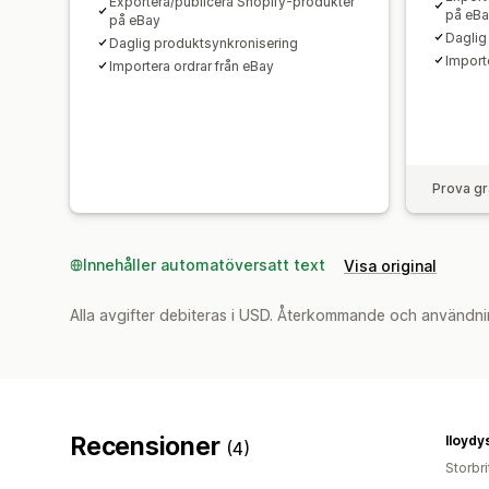
Exportera/publicera Shopify-produkter
på eB
på eBay
Daglig
Daglig produktsynkronisering
Import
Importera ordrar från eBay
Prova gr
Innehåller automatöversatt text
Visa original
Alla avgifter debiteras i USD. Återkommande och användni
Recensioner
lloydy
(4)
Storbr