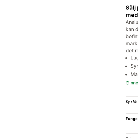
Sälj
med 
Anslu
kan d
befin
markn
det m
Läg
Syn
Map
Inn
Språk
Funge