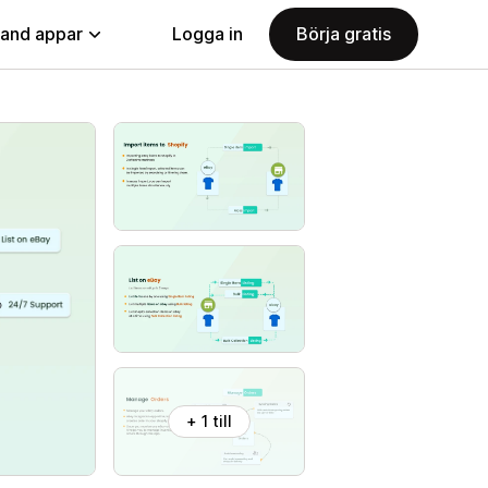
land appar
Logga in
Börja gratis
+ 1 till