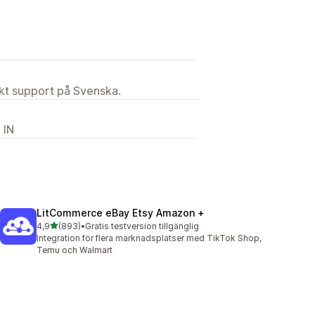
ekt support på Svenska.
 IN
LitCommerce eBay Etsy Amazon +
av 5 stjärnor
4,9
(893)
•
Gratis testversion tillgänglig
893 recensioner totalt
Integration för flera marknadsplatser med TikTok Shop,
Temu och Walmart