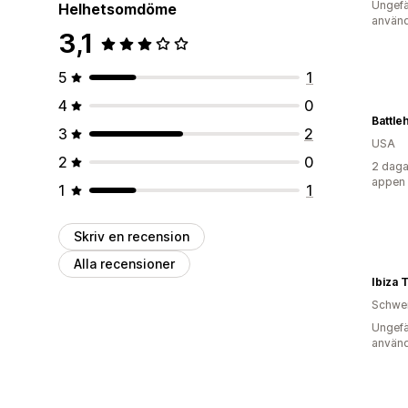
Ungefä
Helhetsomdöme
använd
3,1
5
1
4
0
Battl
3
2
USA
2
0
2 daga
appen
1
1
Skriv en recension
Alla recensioner
Ibiza 
Schwe
Ungefä
använd