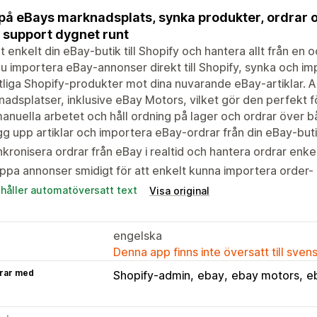
 på eBays marknadsplats, synka produkter, ordrar o
support dygnet runt
t enkelt din eBay-butik till Shopify och hantera allt från e
u importera eBay-annonser direkt till Shopify, synka och 
tliga Shopify-produkter mot dina nuvarande eBay-artiklar. 
adsplatser, inklusive eBay Motors, vilket gör den perfekt fö
anuella arbetet och håll ordning på lager och ordrar över b
g upp artiklar och importera eBay-ordrar från din eBay-but
kronisera ordrar från eBay i realtid och hantera ordrar enkel
pa annonser smidigt för att enkelt kunna importera order-
ehåller automatöversatt text
Visa original
engelska
Denna app finns inte översatt till sven
rar med
Shopify-admin
ebay
ebay motors
e