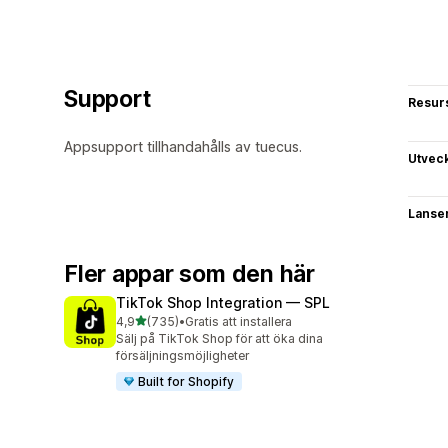
Support
Resur
Appsupport tillhandahålls av tuecus.
Utvec
Lanse
Fler appar som den här
TikTok Shop Integration — SPL
av 5 stjärnor
4,9
(735)
•
Gratis att installera
735 recensioner totalt
Sälj på TikTok Shop för att öka dina
försäljningsmöjligheter
Built for Shopify