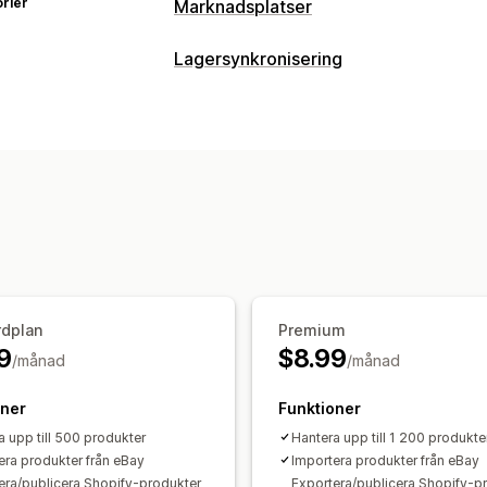
rier
Marknadsplatser
Hantering av listning
Lagersynkronisering
Automatisering av flöde
Produktflöd
Synkroniseringstyp
Produktval
Offertsynkronisering
Bul
Ordrar
Priser
Produktinformation
Va
Orderhantering
Automatisk
Manuell
Bulk
Realtid
S
Bulkorder
Godkännande av order
Or
Aviseringar och rapporter
Spårningssynkronisering
Lagersynkro
Automatiserade aviseringar
Anpassa
Orderuppdateringar
E-postavisering
Lageraviseringar
Aviseringar om lågt
Prestandamätvärden
Synkronisering i
rdplan
Premium
9
$8.99
/månad
/månad
oner
Funktioner
a upp till 500 produkter
Hantera upp till 1 200 produkte
era produkter från eBay
Importera produkter från eBay
era/publicera Shopify-produkter
Exportera/publicera Shopify-p