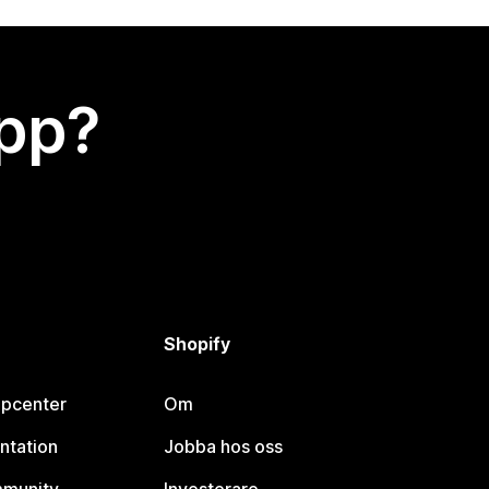
app?
Shopify
lpcenter
Om
ntation
Jobba hos oss