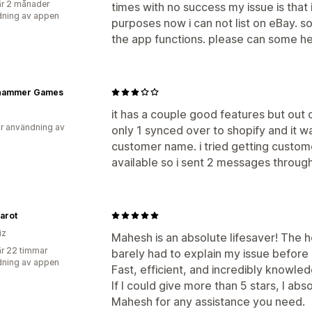
r 2 månader
times with no success my issue is tha
ning av appen
purposes now i can not list on eBay. so 
the app functions. please can some hel
ehammer Games
it has a couple good features but out of
r användning av
only 1 synced over to shopify and it wa
customer name. i tried getting custome
available so i sent 2 messages through
Tarot
iz
Mahesh is an absolute lifesaver! The h
r 22 timmar
barely had to explain my issue before 
ning av appen
Fast, efficient, and incredibly knowle
If I could give more than 5 stars, I a
Mahesh for any assistance you need.