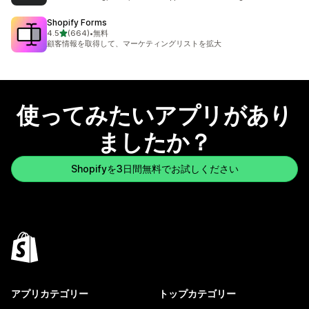
Shopify Forms
5つ星中
4.5
(664)
•
無料
合計レビュー数：664件
顧客情報を取得して、マーケティングリストを拡大
使ってみたいアプリがあり
ましたか？
Shopifyを3日間無料でお試しください
アプリカテゴリー
トップカテゴリー