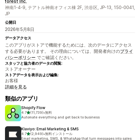
forest Inc.
神南1-4-9, テアトル神南オフィス棟 2F, 渋谷区, JP-13, 150-0041,
JP
公開日
2026年5月8日
データアクセス
このアプリがストアで機能するためには、次のデータにアクセス
する必要があります。 その理由については、開発者向けの
プライ
バシーポリシー
でご確認ください。
スタッフと協力者のデータの閲覧:
ストアオーナー
ストアデータを表示および編集:
お客様
詳細を見る
類似のアプリ
Shopify Flow
5つ星中
4.7
(11,739)
•
無料
合計レビュー数：11739件
Automate everything and get back to business
Klaviyo: Email Marketing & SMS
5つ星中
4.7
(2,949)
•
無料インストール
合計レビュー数：2949件
Email marketing, SMS, & WhatsApp that turn messages into sales