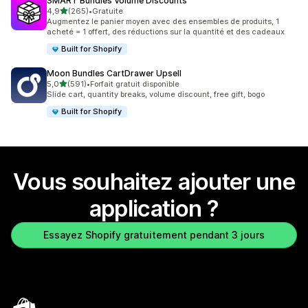
SMART Bundles Volume Discounts
étoile(s) sur 5
4,9
(265)
•
Gratuite
265 avis au total
Augmentez le panier moyen avec des ensembles de produits, 1
acheté = 1 offert, des réductions sur la quantité et des cadeaux
Built for Shopify
Moon Bundles CartDrawer Upsell
étoile(s) sur 5
5,0
(591)
•
Forfait gratuit disponible
591 avis au total
Slide cart, quantity breaks, volume discount, free gift, bogo
Built for Shopify
Vous souhaitez ajouter une
application ?
Essayez Shopify gratuitement pendant 3 jours