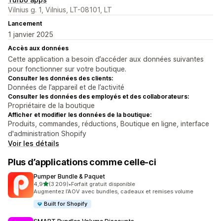
Vilnius g. 1, Vilnius, LT-08101, LT
Lancement
1 janvier 2025
Accès aux données
Cette application a besoin d’accéder aux données suivantes
pour fonctionner sur votre boutique.
Consulter les données des clients:
Données de l’appareil et de l’activité
Consulter les données des employés et des collaborateurs:
Propriétaire de la boutique
Afficher et modifier les données de la boutique:
Produits, commandes, réductions, Boutique en ligne, interface
d'administration Shopify
Voir les détails
Plus d’applications comme celle-ci
Pumper Bundle & Paquet
étoile(s) sur 5
4,9
(3 209)
•
Forfait gratuit disponible
3209 avis au total
Augmentez l’AOV avec bundles, cadeaux et remises volume
Built for Shopify