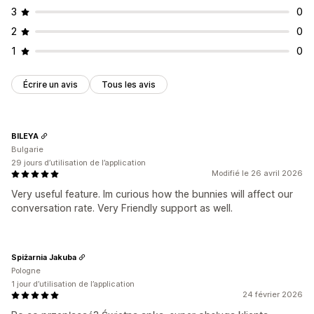
Gestion des réductions
3
0
Réductions en fonction de la quantité
Outil d’édition
Modèles
Code personnalisé
Campagnes
2
0
Réductions forfaitaires
Réductions en pourcentage
Cumul des réductions
Automatisations
Géolocalisation
1
0
Deux pour le prix d’un
Tarification en gros
Prix de gros
Analyses de données
Tarification dynamique
Tarification personnalisée
Écrire un avis
Tous les avis
BILEYA
Bulgarie
29 jours d’utilisation de l’application
Modifié le 26 avril 2026
Very useful feature. Im curious how the bunnies will affect our
conversation rate. Very Friendly support as well.
Spiżarnia Jakuba
Pologne
1 jour d’utilisation de l’application
24 février 2026