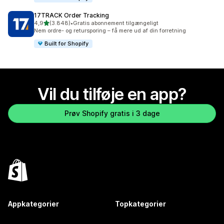
17TRACK Order Tracking
ud af 5 stjerner
4,9
(3.848)
•
Gratis abonnement tilgængeligt
3848 anmeldelser i alt
Nem ordre- og retursporing – få mere ud af din forretning
Built for Shopify
Vil du tilføje en app?
Prøv Shopify gratis i 3 dage
Appkategorier
Topkategorier