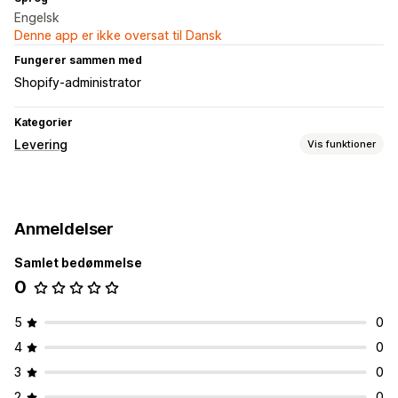
Engelsk
Denne app er ikke oversat til Dansk
Fungerer sammen med
Shopify-administrator
Kategorier
Levering
Vis funktioner
Labels og emballage
Ordresynkronisering
Anmeldelser
Administration af forsendelser
Samlet bedømmelse
Ordresynkronisering
Sporing i realtid
Ordreopdateringer
0
5
0
4
0
3
0
2
0