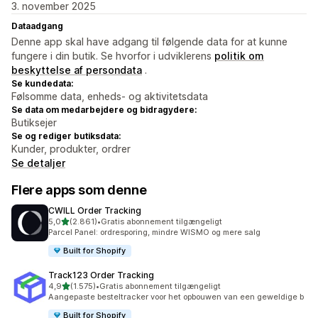
3. november 2025
Dataadgang
Denne app skal have adgang til følgende data for at kunne
fungere i din butik. Se hvorfor i udviklerens
politik om
beskyttelse af persondata
.
Se kundedata:
Følsomme data, enheds- og aktivitetsdata
Se data om medarbejdere og bidragydere:
Butiksejer
Se og rediger butiksdata:
Kunder, produkter, ordrer
Se detaljer
Flere apps som denne
CWILL Order Tracking
ud af 5 stjerner
5,0
(2.861)
•
Gratis abonnement tilgængeligt
2861 anmeldelser i alt
Parcel Panel: ordresporing, mindre WISMO og mere salg
Built for Shopify
Track123 Order Tracking
ud af 5 stjerner
4,9
(1.575)
•
Gratis abonnement tilgængeligt
1575 anmeldelser i alt
Aangepaste besteltracker voor het opbouwen van een geweldige b
Built for Shopify