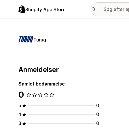
Shopify App Store
Turuq
Anmeldelser
Samlet bedømmelse
0
5
0
4
0
3
0