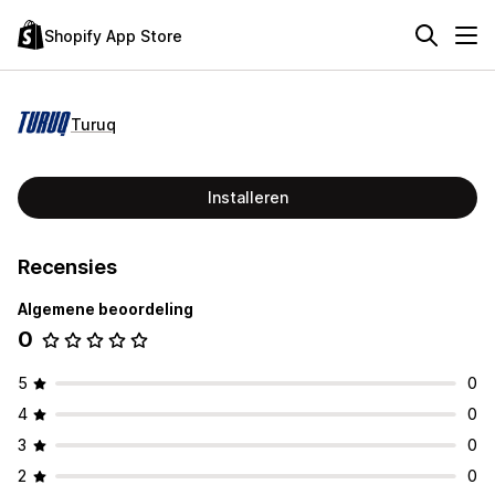
Shopify App Store
Turuq
Installeren
Recensies
Algemene beoordeling
0
5
0
4
0
3
0
2
0