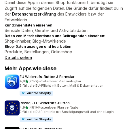
Damit diese App in deinem Shop funktioniert, benötigt sie
Zugriff auf die folgenden Daten. Die Gründe dafür findest du in
der
Datenschutzerklärung
des Entwicklers bzw. der
Entwicklerin.
Kund:innendaten einsehen:
Sensible Daten, Geräte- und Aktivitätsdaten
Daten von Mitarbeiter:innen und Beitragenden einsehen:
Shop-Inhaber, Blog-Mitwirkende
Shop-Daten anzeigen und bearbeiten:
Produkte, Bestellungen, Onlineshop
Details sehen
Mehr Apps wie diese
EU Widerrufs‑Button & Formular
von 5 Sternen
4,9
(2.177)
•
Kostenloser Plan verfügbar
2177 Rezensionen insgesamt
Erfüllt die EU-Pflicht mit Button, Mail & Dokumentation
Built for Shopify
Revoq ‑ EU Widerrufs‑Button
von 5 Sternen
4,9
(481)
•
Kostenloser Plan verfügbar
481 Rezensionen insgesamt
Erfüllt die EU Richtlinie mit Bestätigungsmail und ohne Login.
Built for Shopify