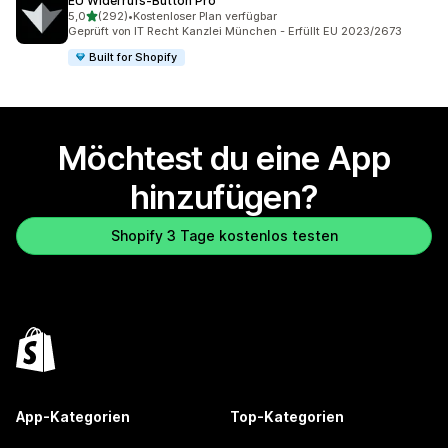
EU Widerrufs‑Button Pro
von 5 Sternen
5,0
(292)
•
Kostenloser Plan verfügbar
292 Rezensionen insgesamt
Geprüft von IT Recht Kanzlei München - Erfüllt EU 2023/2673
Built for Shopify
Möchtest du eine App
hinzufügen?
Shopify 3 Tage kostenlos testen
App-Kategorien
Top-Kategorien