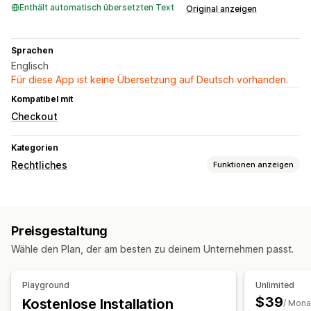
Enthält automatisch übersetzten Text
Original anzeigen
Sprachen
Englisch
Für diese App ist keine Übersetzung auf Deutsch vorhanden.
Kompatibel mit
Checkout
Kategorien
Rechtliches
Funktionen anzeigen
Compliance
Altersverifizierung
Geschäftsbedingungen
Preisgestaltung
Anpassung
Wähle den Plan, der am besten zu deinem Unternehmen passt.
Kontrollkästchen
Widget-Position
Seitenbeschränkung
Benutzerdefinierter Text
Schaltflächen
Playground
Unlimited
$39
Kostenlose Installation
/ Mona