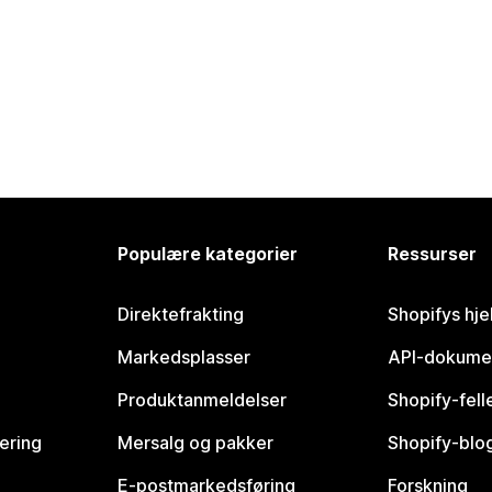
Populære kategorier
Ressurser
Direktefrakting
Shopifys hje
Markedsplasser
API-dokume
Produktanmeldelser
Shopify-fel
vering
Mersalg og pakker
Shopify-blo
E-postmarkedsføring
Forskning