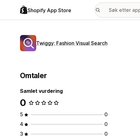
Shopify App Store
Twiggy: Fashion Visual Search
Omtaler
Samlet vurdering
0
5
0
4
0
3
0