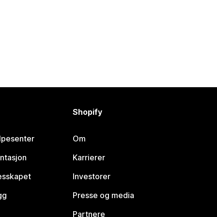
Shopify
lpesenter
Om
ntasjon
Karrierer
lesskapet
Investorer
gg
Presse og media
Partnere