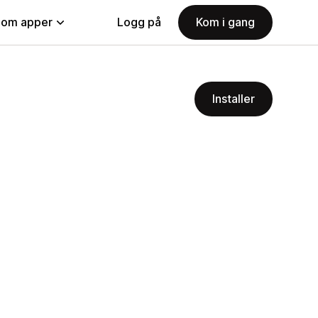
nom apper
Logg på
Kom i gang
Installer