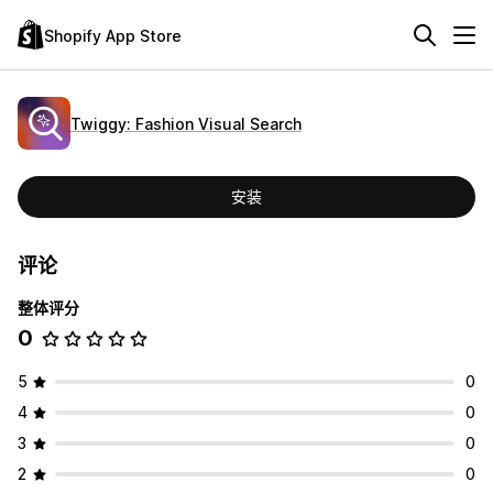
Shopify App Store
Twiggy: Fashion Visual Search
安装
评论
整体评分
0
5
0
4
0
3
0
2
0