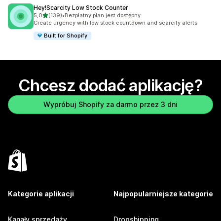
Hey!Scarcity Low Stock Counter
na 5 gwiazdek
5,0
(139)
•
Bezpłatny plan jest dostępny
Łączna liczba recenzji: 139
Create urgency with low stock countdown and scarcity alerts
Built for Shopify
Chcesz dodać aplikację?
Wypróbuj Shopify za darmo przez 3 dni
Kategorie aplikacji
Najpopularniejsze kategorie
Kanały sprzedaży
Dropshipping