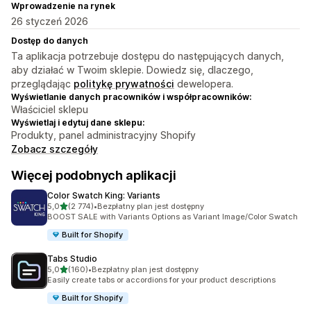
Wprowadzenie na rynek
26 styczeń 2026
Dostęp do danych
Ta aplikacja potrzebuje dostępu do następujących danych,
aby działać w Twoim sklepie. Dowiedz się, dlaczego,
przeglądając
politykę prywatności
dewelopera.
Wyświetlanie danych pracowników i współpracowników:
Właściciel sklepu
Wyświetlaj i edytuj dane sklepu:
Produkty, panel administracyjny Shopify
Zobacz szczegóły
Więcej podobnych aplikacji
Color Swatch King: Variants
na 5 gwiazdek
5,0
(2 774)
•
Bezpłatny plan jest dostępny
Łączna liczba recenzji: 2774
BOOST SALE with Variants Options as Variant Image/Color Swatch
Built for Shopify
Tabs Studio
na 5 gwiazdek
5,0
(160)
•
Bezpłatny plan jest dostępny
Łączna liczba recenzji: 160
Easily create tabs or accordions for your product descriptions
Built for Shopify