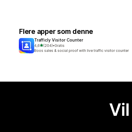
Flere apper som denne
Trafficly Visitor Counter
av 5 stjerner
4,6
(204)
•
Gratis
Totalt 204 omtaler
Boos sales & social proof with live traffic visitor counter
Vil