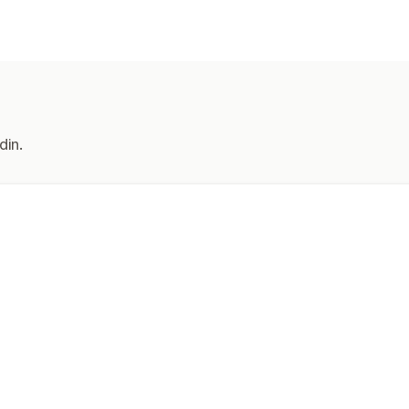
Nøkkelord
din.