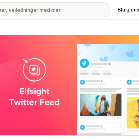
Bla gjen
ri med fremhevede bilder