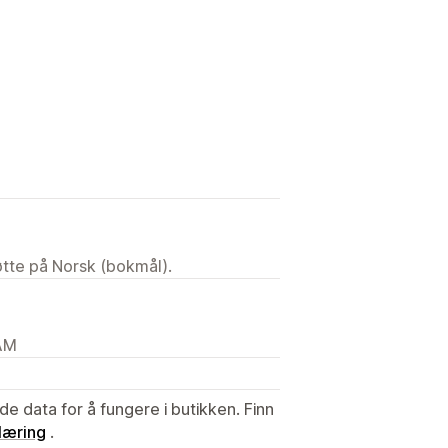
tøtte på Norsk (bokmål).
 AM
de data for å fungere i butikken. Finn
læring
.