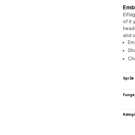
Embe
Elfsi
of it
heade
and 
Emb
Sho
Ch
Språk
Funge
Katego