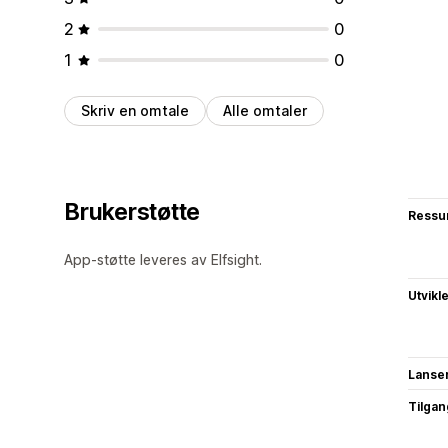
2
0
1
0
Skriv en omtale
Alle omtaler
Brukerstøtte
Ressu
App-støtte leveres av Elfsight.
Utvikl
Lanse
Tilgang