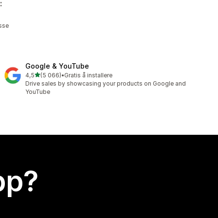
:
sse
Google & YouTube
av 5 stjerner
4,5
(5 066)
•
Gratis å installere
Totalt 5066 omtaler
Drive sales by showcasing your products on Google and
YouTube
app?