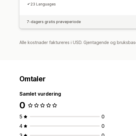
23 Languages
7-dagers gratis prøveperiode
Alle kostnader faktureres i USD. Gjentagende og bruksbase
Omtaler
Samlet vurdering
0
5
0
4
0
3
0