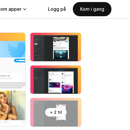
nom apper
Logg på
Kom i gang
+ 2 til