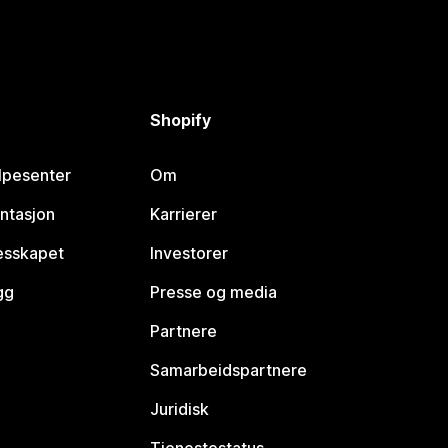
Shopify
lpesenter
Om
ntasjon
Karrierer
lesskapet
Investorer
gg
Presse og media
Partnere
Samarbeidspartnere
Juridisk