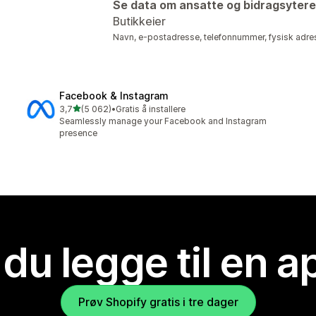
Se data om ansatte og bidragsytere
Butikkeier
Navn, e-postadresse, telefonnummer, fysisk adre
Facebook & Instagram
av 5 stjerner
3,7
(5 062)
•
Gratis å installere
Totalt 5062 omtaler
Seamlessly manage your Facebook and Instagram
presence
 du legge til en 
Prøv Shopify gratis i tre dager