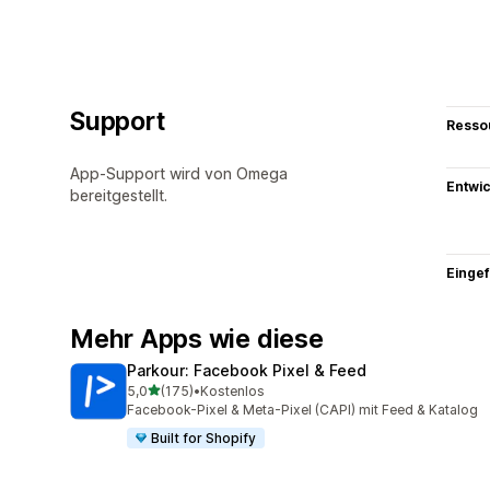
Support
Resso
App-Support wird von Omega
Entwic
bereitgestellt.
Eingef
Mehr Apps wie diese
Parkour: Facebook Pixel & Feed
von 5 Sternen
5,0
(175)
•
Kostenlos
175 Rezensionen insgesamt
Facebook-Pixel & Meta-Pixel (CAPI) mit Feed & Katalog
Built for Shopify