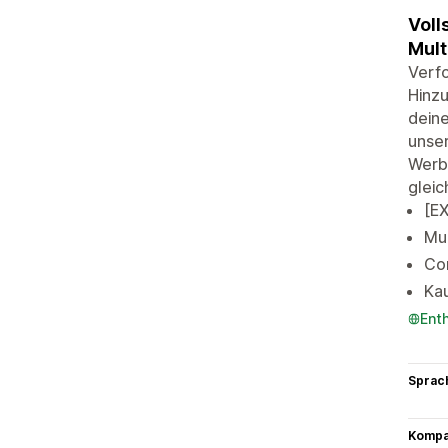
Voll
Mult
Verfo
Hinzu
deine
unser
Werbe
gleic
[EX
Mul
Con
Kau
Ent
Sprac
Kompat