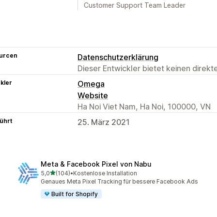
Customer Support Team Leader
urcen
Datenschutzerklärung
Dieser Entwickler bietet keinen direk
kler
Omega
Website
Ha Noi Viet Nam, Ha Noi, 100000, VN
ührt
25. März 2021
Meta & Facebook Pixel von Nabu
von 5 Sternen
5,0
(104)
•
Kostenlose Installation
104 Rezensionen insgesamt
Genaues Meta Pixel Tracking für bessere Facebook Ads
Built for Shopify