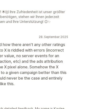
 🌟🙌 Ihre Zufriedenheit ist unser größter
benötigen, stehen wir Ihnen jederzeit
auen und Ihre Unterstützung! 😊✨
28. September 2025
nd how there aren't any other ratings
o X is riddled with errors (incorrect
er value, no server events for an
ction, etc) and the ads attribution
 the X pixel alone. Somehow the X
s to a given campaign better than this
ould never be the case and entirely
ke this.
uch detailed feedback. My name is Kaylee,