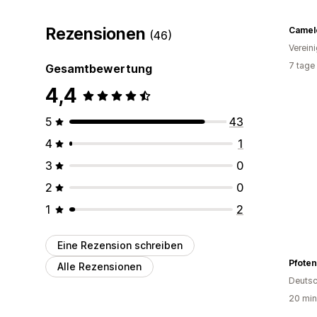
Rezensionen
Camelo
(46)
Verein
7 tage
Gesamtbewertung
4,4
5
43
4
1
3
0
2
0
1
2
Eine Rezension schreiben
Pfote
Alle Rezensionen
Deutsc
20 min