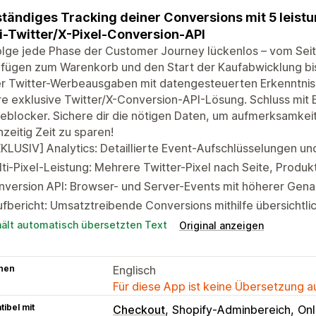
ständiges Tracking deiner Conversions mit 5 leist
i-Twitter/X-Pixel-Conversion-API
lge jede Phase der Customer Journey lückenlos – vom Seite
fügen zum Warenkorb und den Start der Kaufabwicklung bis 
r Twitter-Werbeausgaben mit datengesteuerten Erkenntniss
e exklusive Twitter/X-Conversion-API-Lösung. Schluss mit 
blocker. Sichere dir die nötigen Daten, um aufmerksamkeit
hzeitig Zeit zu sparen!
KLUSIV] Analytics: Detaillierte Event-Aufschlüsselungen und 
ti-Pixel-Leistung: Mehrere Twitter-Pixel nach Seite, Produ
version API: Browser- und Server-Events mit höherer Gena
fbericht: Umsatztreibende Conversions mithilfe übersichtli
hält automatisch übersetzten Text
Original anzeigen
hen
Englisch
Für diese App ist keine Übersetzung 
ibel mit
Checkout
Shopify-Adminbereich
Onl