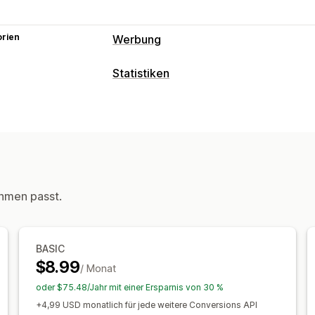
orien
Werbung
Targeting
Statistiken
Benutzerdefinierte Zielgruppen
Gerä
Kundenverhalten
Plattform
Retargeting
Tracking in Echtzeit
Event-Tracking
Kampagnenmanagement
Marketing und Vertrieb
Social Media
Website
Pixel-Verwalt
Marketingattribution
Kaufverfolgung
Leistungsanalyse
hmen passt.
Bildmaterial und Berichte
Leistungsverfolgung
Conversion-Tra
Analyse-Dashboard
BASIC
$8.99
/ Monat
oder $75.48/Jahr mit einer Ersparnis von 30 %
+4,99 USD monatlich für jede weitere Conversions API