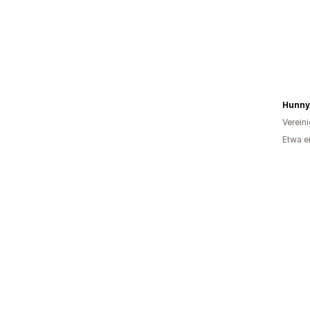
Hunny
Verein
Etwa e