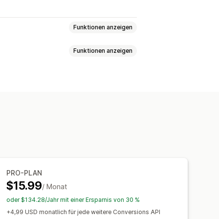
Funktionen anzeigen
Funktionen anzeigen
t
Event-basiert
Verhalten
ung
Pixel-Tracking
cking
Dashboards
PRO-PLAN
$15.99
/ Monat
oder $134.28/Jahr mit einer Ersparnis von 30 %
+4,99 USD monatlich für jede weitere Conversions API