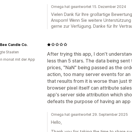
Omega hat geantwortet 15. Dezember 2024
Vielen Dank für Ihre großartige Bewertung!
Ansporn! Wenn Sie weitere Unterstützung 
gerne zur Verfügung. Danke für Ihr Vertr
Bee Candle Co.
igte Staaten
After trying this app, I don't understa
in monat mit der App
less than 5 stars. The data being sent t
prices, "NaN" being passed as the ord
action, too many server events for an a
that results from it is worse than just
browser pixel itself can attribute sale
app's server side attribution which sh
defeats the purpose of having an app li
Omega hat geantwortet 29. September 2025
Hello,
Thank you for taking the time to share s