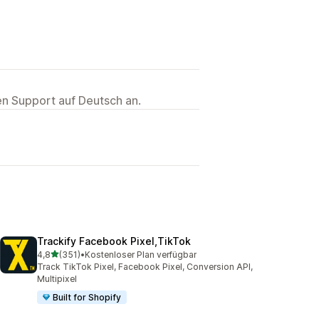
ten Support auf Deutsch an.
Trackify Facebook Pixel,TikTok
von 5 Sternen
4,8
(351)
•
Kostenloser Plan verfügbar
351 Rezensionen insgesamt
Track TikTok Pixel, Facebook Pixel, Conversion API,
Multipixel
Built for Shopify