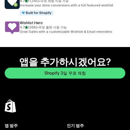
별 5개 중
4.7
(1,345)
•
무료 체험 이용 가능
총 리뷰 1345개
Increase your store conversions with a full featured wishlist
Built for Shopify
Wishlist Hero
별 5개 중
4.7
(368)
•
무료 플랜 사용 가능
총 리뷰 368개
Grow Sales with a customizable Wishlist & Email reminders
앱을 추가하시겠어요?
Shopify 3일 무료 체험
앱 범주
인기 범주