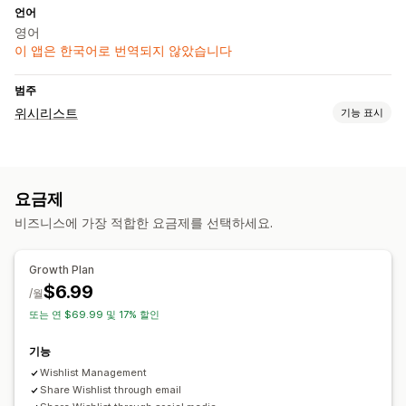
언어
영어
이 앱은 한국어로 번역되지 않았습니다
범주
위시리스트
기능 표시
목록 유형
공개 위시리스트
즐겨찾기
게스트 위시리스트
요금제
목록 관리
비즈니스에 가장 적합한 요금제를 선택하세요.
이메일 공유
소셜 공유
대시보드
다중 목록
카트에 추가
전환 분석
Growth Plan
$6.99
맞춤 설정
/월
또는 연 $69.99 및 17% 할인
사용자 지정 브랜딩
사용자 지정 레이아웃
사용자 지정 아이콘
이메일 템플릿
가격 알림
재고 알림
기능
Wishlist Management
Share Wishlist through email