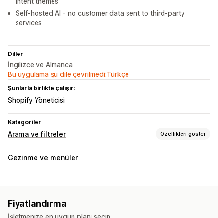
intent themes
Self-hosted AI - no customer data sent to third-party
services
Diller
İngilizce ve Almanca
Bu uygulama şu dile çevrilmedi:Türkçe
Şunlarla birlikte çalışır:
Shopify Yöneticisi
Kategoriler
Arama ve filtreler
Özellikleri göster
Arama özellikleri
Gezinme ve menüler
Otomatik tamamlama
Anında arama
Çoklu dil
Yapay zeka araması
Sesli arama
Ürün önerileri
Analizler
Fiyatlandırma
Yapay zeka analizleri
Filtre kullanımı
İşletmenize en uygun planı seçin.