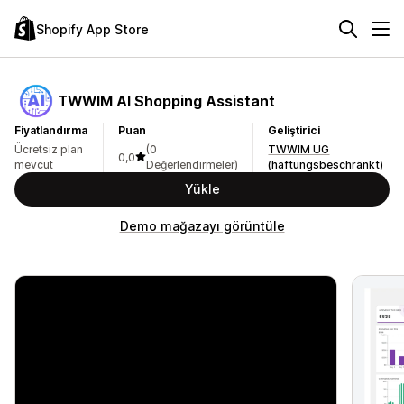
Shopify App Store
TWWIM AI Shopping Assistant
Fiyatlandırma
Puan
Geliştirici
Ücretsiz plan
(0
TWWIM UG
0,0
mevcut
Değerlendirmeler)
(haftungsbeschränkt)
Yükle
Demo mağazayı görüntüle