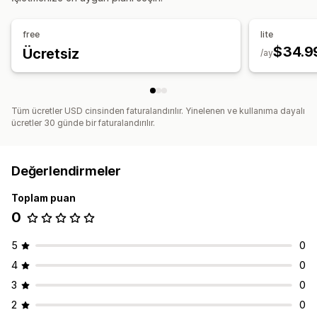
Gerçek zamanlı analizler
Davranış analizleri
Arama sorguları
free
lite
$34.9
Ücretsiz
/ay
Tüm ücretler USD cinsinden faturalandırılır. Yinelenen ve kullanıma dayalı
ücretler 30 günde bir faturalandırılır.
Değerlendirmeler
Toplam puan
0
5
0
4
0
3
0
2
0