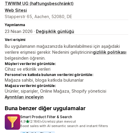
TWWIM UG (haftungsbeschränkt)
Web Sitesi
Stapperstr 65, Aachen, 52080, DE
Yayınlanma
23 Nisan 2026 ·
Değişiklik günlüğü
Veri erişimi
Bu uygulamanın mağazanızda kullanılabilmesi için aşağıdaki
verilere erişmesi gerekir. Nedenini geliştiricinin
gizlilik politikası
belgesinden öğrenin.
Müşteri verilerini görüntüle:
Cihaz ve etkinlik verileri
Personel ve katkıda bulunan verilerini görüntüle:
Mağaza sahibi, bloga katkıda bulunanlar
Mağaza verilerini görüntüle:
Ürünler, siparişler, Online Mağaza, Shopify yöneticisi
Ayrıntıları inceleyin
Buna benzer diğer uygulamalar
Smart Product Filter & Search
5 yıldız üzerinden
4,9
(2.186)
•
Ücretsiz plan mevcut
toplam 2186 değerlendirme
Boost sales with AI semantic search and instant filters