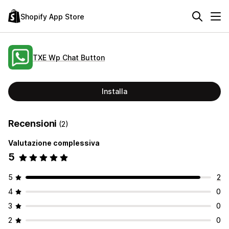
Shopify App Store
TXE Wp Chat Button
Installa
Recensioni
(2)
Valutazione complessiva
5
5
2
4
0
3
0
2
0