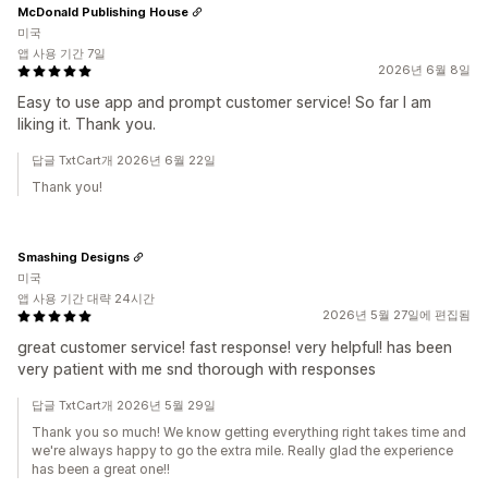
McDonald Publishing House
미국
앱 사용 기간 7일
2026년 6월 8일
Easy to use app and prompt customer service! So far I am
liking it. Thank you.
답글 TxtCart개 2026년 6월 22일
Thank you!
Smashing Designs
미국
앱 사용 기간 대략 24시간
2026년 5월 27일에 편집됨
great customer service! fast response! very helpful! has been
very patient with me snd thorough with responses
답글 TxtCart개 2026년 5월 29일
Thank you so much! We know getting everything right takes time and
we're always happy to go the extra mile. Really glad the experience
has been a great one!!