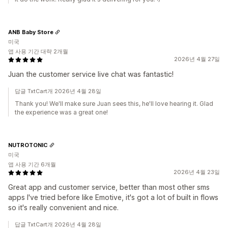
ANB Baby Store
미국
앱 사용 기간 대략 2개월
2026년 4월 27일
Juan the customer service live chat was fantastic!
답글 TxtCart개 2026년 4월 28일
Thank you! We'll make sure Juan sees this, he'll love hearing it. Glad
the experience was a great one!
NUTROTONIC
미국
앱 사용 기간 6개월
2026년 4월 23일
Great app and customer service, better than most other sms
apps I've tried before like Emotive, it's got a lot of built in flows
so it's really convenient and nice.
답글 TxtCart개 2026년 4월 28일