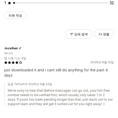
1
10
리뷰 작성
상세 검색
정렬
Jozelhair
캐나다
앱 사용 기간 4일
2026년 6월 12일
just downloaded it and i cant still do anything for the past 4
days
답글 TxtCart개 2026년 6월 22일
We're sorry to hear that! Before messages can go out, your toll-free
number needs to be verified first, which usually only takes 1 to 2
days. If yours has been pending longer than that, just reach out to our
support team and they will get it sorted out for you right away! :)