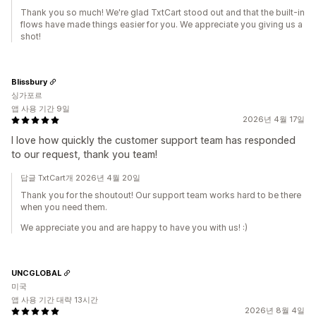
Thank you so much! We're glad TxtCart stood out and that the built-in
flows have made things easier for you. We appreciate you giving us a
shot!
Blissbury
싱가포르
앱 사용 기간 9일
2026년 4월 17일
I love how quickly the customer support team has responded
to our request, thank you team!
답글 TxtCart개 2026년 4월 20일
Thank you for the shoutout! Our support team works hard to be there
when you need them.
We appreciate you and are happy to have you with us! :)
UNCGLOBAL
미국
앱 사용 기간 대략 13시간
2026년 8월 4일