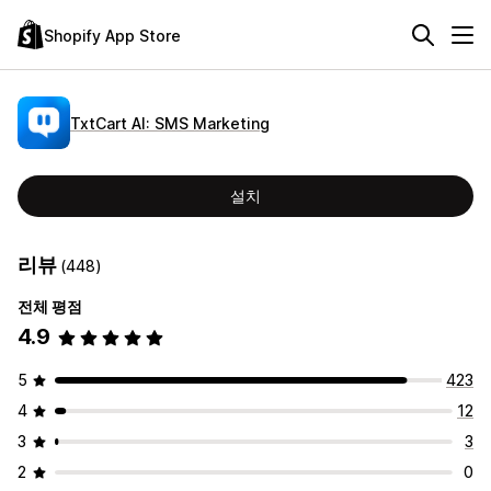
Shopify App Store
TxtCart AI: SMS Marketing
설치
리뷰
(448)
전체 평점
4.9
5
423
4
12
3
3
2
0