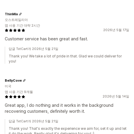
ThinMix
오스트레일리아
앱 사용 기간 대략 2시간
2026년 5월 17일
Customer service has been great and fast.
답글 TxtCart개 2026년 5월 21일
Thank you! We take a lot of pride in that. Glad we could deliver for
you!
BellyCove
미국
앱 사용 기간 9개월
2026년 5월 14일
Great app, I do nothing and it works in the background
recovering customers, definitely worth it.
답글 TxtCart개 2026년 5월 21일
Thank you! That's exactly the experience we aim for, set it up and let
it do the work. Really glad it's delivering for you! :)