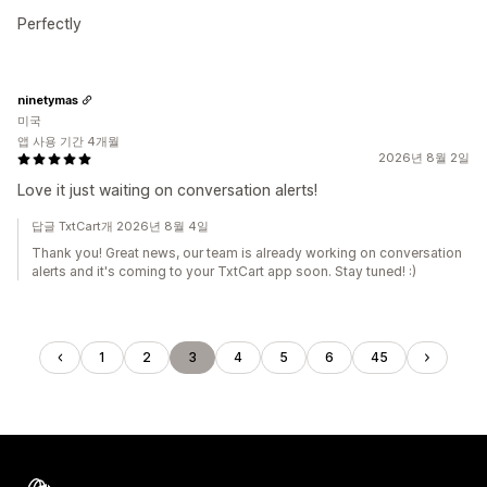
Perfectly
ninetymas
미국
앱 사용 기간 4개월
2026년 8월 2일
Love it just waiting on conversation alerts!
답글 TxtCart개 2026년 8월 4일
Thank you! Great news, our team is already working on conversation
alerts and it's coming to your TxtCart app soon. Stay tuned! :)
1
2
3
4
5
6
45