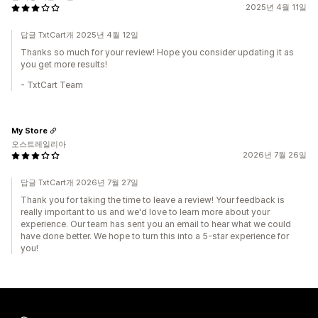
2025년 4월 11일
답글 TxtCart개 2025년 4월 12일
Thanks so much for your review! Hope you consider updating it as
you get more results!
- TxtCart Team
My Store
오스트레일리아
2026년 7월 26일
답글 TxtCart개 2026년 7월 27일
Thank you for taking the time to leave a review! Your feedback is
really important to us and we'd love to learn more about your
experience. Our team has sent you an email to hear what we could
have done better. We hope to turn this into a 5-star experience for
you!