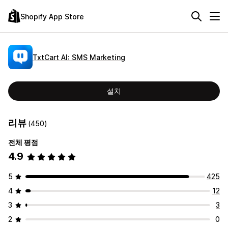
Shopify App Store
TxtCart AI: SMS Marketing
설치
리뷰
(450)
전체 평점
4.9
5
425
4
12
3
3
2
0