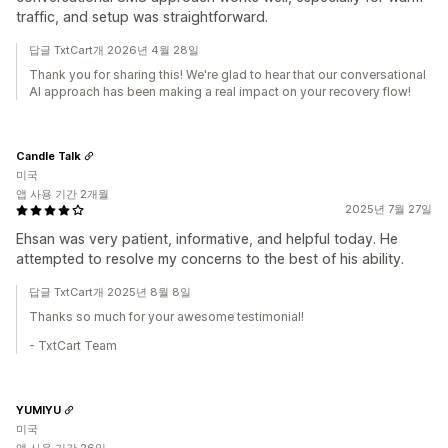
traffic, and setup was straightforward.
답글 TxtCart개 2026년 4월 28일
Thank you for sharing this! We're glad to hear that our conversational
AI approach has been making a real impact on your recovery flow!
Candle Talk
미국
앱 사용 기간 2개월
2025년 7월 27일
Ehsan was very patient, informative, and helpful today. He
attempted to resolve my concerns to the best of his ability.
답글 TxtCart개 2025년 8월 8일
Thanks so much for your awesome testimonial!
- TxtCart Team
YUMIYU
미국