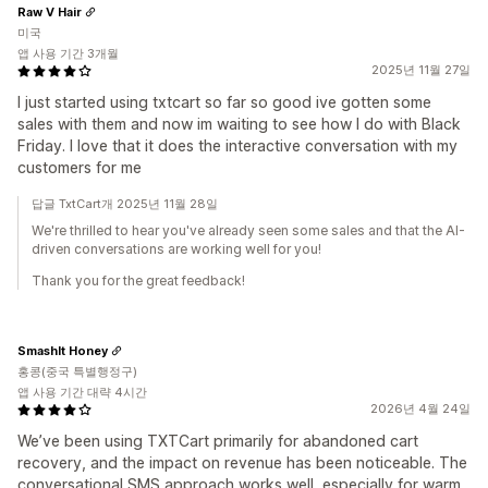
Raw V Hair
미국
앱 사용 기간 3개월
2025년 11월 27일
I just started using txtcart so far so good ive gotten some
sales with them and now im waiting to see how I do with Black
Friday. I love that it does the interactive conversation with my
customers for me
답글 TxtCart개 2025년 11월 28일
We're thrilled to hear you've already seen some sales and that the AI-
driven conversations are working well for you!
Thank you for the great feedback!
SmashIt Honey
홍콩(중국 특별행정구)
앱 사용 기간 대략 4시간
2026년 4월 24일
We’ve been using TXTCart primarily for abandoned cart
recovery, and the impact on revenue has been noticeable. The
conversational SMS approach works well, especially for warm