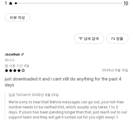
1
10
리뷰 작성
상세 검색
정렬
Jozelhair
캐나다
앱 사용 기간 4일
2026년 6월 12일
just downloaded it and i cant still do anything for the past 4
days
답글 TxtCart개 2026년 6월 22일
We're sorry to hear that! Before messages can go out, your toll-free
number needs to be verified first, which usually only takes 1 to 2
days. If yours has been pending longer than that, just reach out to our
support team and they will get it sorted out for you right away! :)