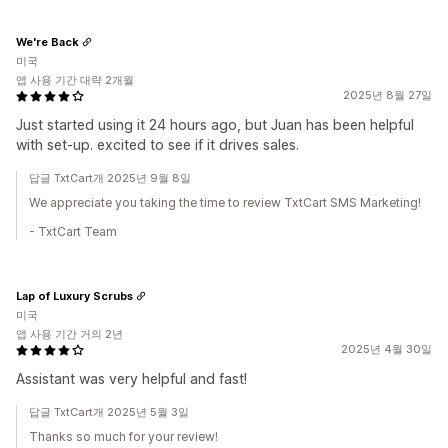
We're Back
미국
앱 사용 기간 대략 2개월
2025년 8월 27일
Just started using it 24 hours ago, but Juan has been helpful
with set-up. excited to see if it drives sales.
답글 TxtCart개 2025년 9월 8일
We appreciate you taking the time to review TxtCart SMS Marketing!
- TxtCart Team
Lap of Luxury Scrubs
미국
앱 사용 기간 거의 2년
2025년 4월 30일
Assistant was very helpful and fast!
답글 TxtCart개 2025년 5월 3일
Thanks so much for your review!