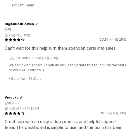
- TxtCart Team
DigitalDealHeaven
영국
앱 사용 기간 12일
2024년 4월 25일
Can't wait for this help turn them abandon carts into sales
답글 TxtCart개 2024년 4월 29일
We can't wait either! Hopefully you can update this to include the stats
of your ACR efforts :)
- Sara from TxtCart
Verdoxo
남아프리카
앱 사용 기간 대략 5시간
2026년 6월 14일
Great app with an easy setup process and helpful support
team. The dashboard is simple to use, and the team has been