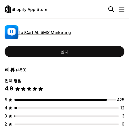
Shopify App Store
TxtCart AI: SMS Marketing
설치
리뷰
(450)
전체 평점
4.9
5
425
4
12
3
3
2
0