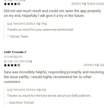
앱 사용 기간 26일
2025년 4월 10일에 편집됨
Did not see much result and could not open the app properly
on my end. Hopefully I will give it a try in the future.
답글 TxtCart개 2025년 3월 14일
Thanks so much for your awesome testimonial!
- TxtCart Team
LOAF Cronulla
오스트레일리아
앱 사용 기간 대략 2개월
2024년 4월 3일
Sara was incredibly helpful, responding promptly and resolving
the issue swiftly. I would highly recommend her to other
customers
답글 TxtCart개 2024년 4월 8일
Thanks so much for the kind words about our SMS platform.
- Sara from TxtCart