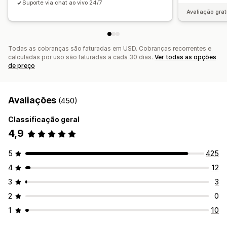
Suporte via chat ao vivo 24/7
Avaliação grat
Todas as cobranças são faturadas em USD. Cobranças recorrentes e
calculadas por uso são faturadas a cada 30 dias.
Ver todas as opções
de preço
Avaliações
(450)
Classificação geral
4,9
5
425
4
12
3
3
2
0
1
10