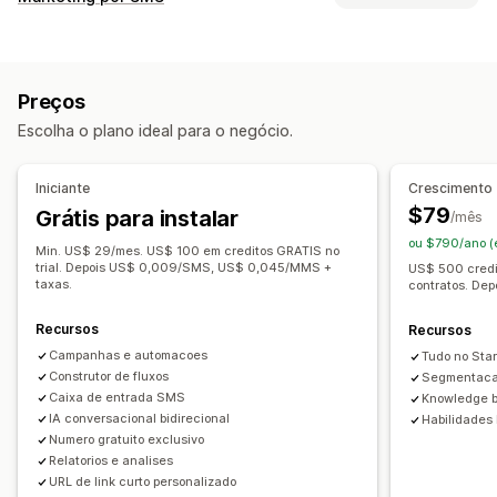
Pop-ups de saída
Campanhas personalizadas
Gerenciamento de campanhas
Anúncios de retargeting
Notificações por SMS
Testes A/B
Mensagens em massa
Conformidade
Mensagens de vários canais
Preços
ID de remetente personalizado
Tradução
Carrinhos de vários dispositivos
Pop-ups de participação
Escolha o plano ideal para o negócio.
Mensagens personalizadas
Mensagens agendadas
Ofertas de desconto
Ofertas por tempo limitado
Modelos
Mensagens bidirecionais
Métricas de conversão
Jogos e sorteios
Acompanhamento de conversões
Iniciante
Crescimento
Análise em tempo real
Acompanhamento de ROI
Fluxos de trabalho automatizados
$79
Grátis para instalar
/mês
Segmentação
Segmentos personalizados
Participar
Opções de exibição
ou $790/ano (
Min. US$ 29/mes. US$ 100 em creditos GRATIS no
Automação do fluxo de trabalho
Branding personalizado
Criador de pop-ups
trial. Depois US$ 0,009/SMS, US$ 0,045/MMS +
US$ 500 credi
taxas.
contratos. D
Recuperação de carrinho
Mensagens de aniversário
Códigos de desconto personalizados
Acionadores
Códigos de desconto
Solicitações de feedback
Modelos
Widgets personalizáveis
Em vários idiomas
Recursos
Recursos
Confirmações de pedidos
Lembretes de pagamento
Testes A/B
Regras de segmentação
Campanhas e automacoes
Tudo no Star
Recomendações de produtos
Construtor de fluxos
Segmentaca
Acompanhamento de comportamento
Caixa de entrada SMS
Knowledge b
Acompanhamento de pedido
Renovações de assinatura
IA conversacional bidirecional
Habilidades 
Mensagens de boas-vindas
Numero gratuito exclusivo
Relatorios e analises
Campanhas de recuperação de cliente
URL de link curto personalizado
Senha de uso único (OTP)