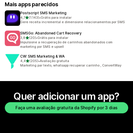
Mais apps parecidos
Postscript SMS Marketing
de 5 estrelas
4,7
(1.143)
•
Grátis para instalar
1143 avaliações ao todo
Gere receita incremental e dimensione relacionamentos por SMS
SMSGo: Abandoned Cart Recovery
de 5 estrelas
3,8
(20)
•
Grátis para instalar
20 avaliações ao todo
Impulsione a recuperação de carrinhos abandonados com
marketing por SMS e upsell
CW: SMS Marketing & WA
de 5 estrelas
4,4
(205)
•
Avaliação gratuita
205 avaliações ao todo
Marketing par texto, whatsapp recuperar carrinho , ConvertWay
Quer adicionar um app?
Faça uma avaliação gratuita da Shopify por 3 dias