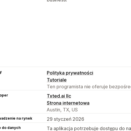
y
Polityka prywatności
Tutoriale
Ten programista nie oferuje bezpośred
oper
Txted.ai llc
Strona internetowa
Austin, TX, US
adzenie na rynek
29 styczeń 2026
p do danych
Ta aplikacja potrzebuje dostępu do n