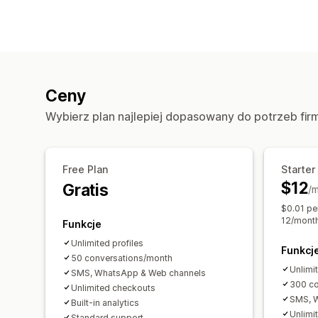
Ceny
Wybierz plan najlepiej dopasowany do potrzeb fir
Free Plan
Starter
$12
Gratis
/m
$0.01 per
12/mont
Funkcje
Unlimited profiles
Funkcj
50 conversations/month
Unlimit
SMS, WhatsApp & Web channels
300 co
Unlimited checkouts
SMS, 
Built-in analytics
Unlimi
Standard support