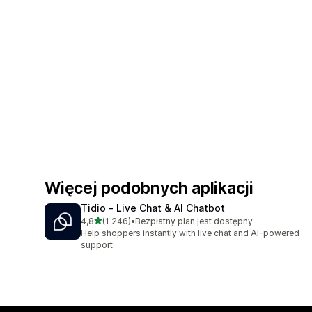
Więcej podobnych aplikacji
Tidio ‑ Live Chat & AI Chatbot
na 5 gwiazdek
4,8
(1 246)
•
Bezpłatny plan jest dostępny
Łączna liczba recenzji: 1246
Help shoppers instantly with live chat and AI-powered
support.