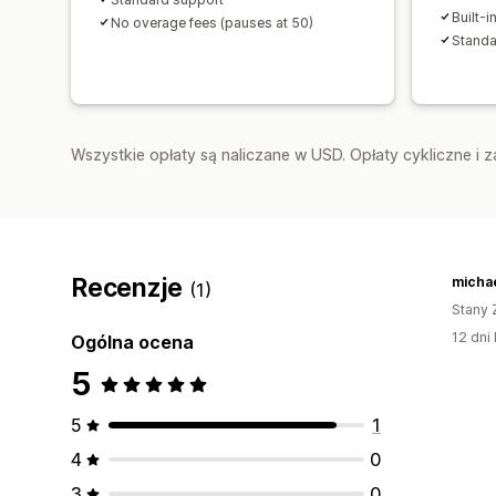
Built-i
No overage fees (pauses at 50)
Standa
Wszystkie opłaty są naliczane w USD. Opłaty cykliczne i 
Recenzje
micha
(1)
Stany 
12 dni 
Ogólna ocena
5
5
1
4
0
3
0