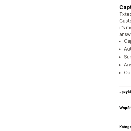
Capt
Txted
Custo
it’s 
answe
Ca
Aut
Sur
Ans
Ope
Języki
Współ
Katego