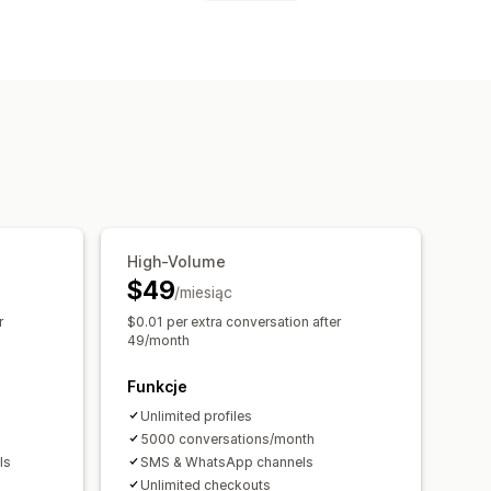
Samoobsługa
Centrum pomocy
ane pytania
i oparte na sztucznej inteligencji
wanie
Eskalacje
Oznaczanie
klientów
ęzyczne
Analizy
Raporty
High-Volume
$49
/miesiąc
r
$0.01 per extra conversation after
49/month
Funkcje
Unlimited profiles
5000 conversations/month
ls
SMS & WhatsApp channels
Unlimited checkouts