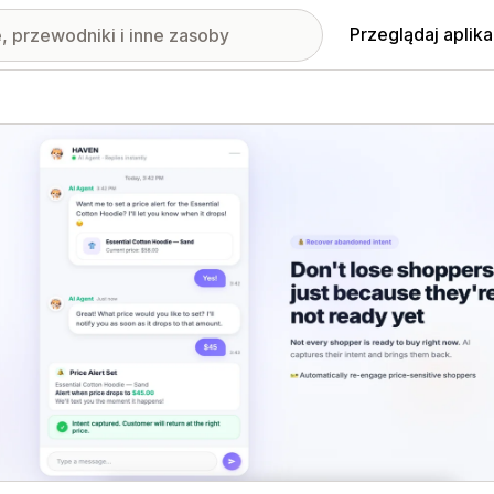
Przeglądaj aplika
nione obrazy w galerii