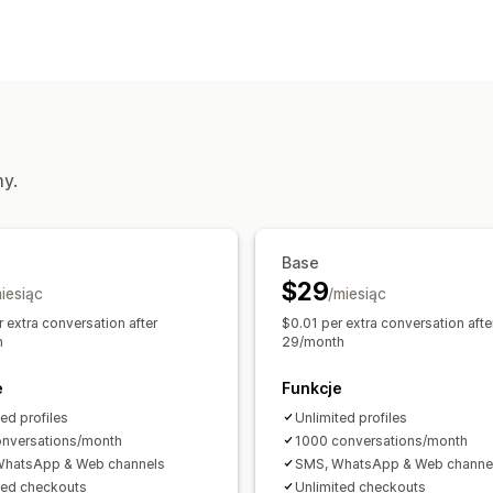
Kanały
E-mail
SMS
Czat na żywo
Chatbot
Formularz kontaktowy
Często zadaw
Automatyzacja workflow
Automatyczne odpowiedzi
Odpowiedz
my.
Biletowanie
Automatyczne przypisy
Śledzenie zamówień
Powiadomienia 
Ankiety z informacją zwrotną
Wieloj
Base
$29
iesiąc
/miesiąc
 extra conversation after
$0.01 per extra conversation afte
h
29/month
e
Funkcje
ed profiles
Unlimited profiles
nversations/month
1000 conversations/month
WhatsApp & Web channels
SMS, WhatsApp & Web channe
ted checkouts
Unlimited checkouts