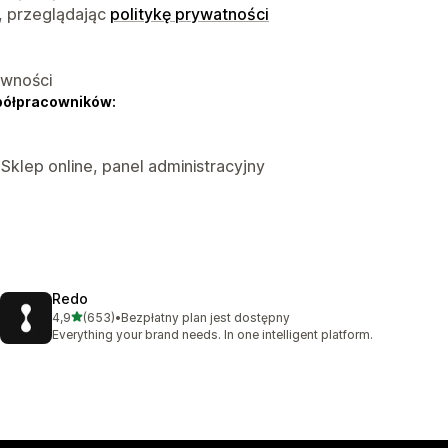
, przeglądając
politykę prywatności
ywności
półpracowników:
 Sklep online, panel administracyjny
Redo
na 5 gwiazdek
4,9
(653)
•
Bezpłatny plan jest dostępny
Łączna liczba recenzji: 653
Everything your brand needs. In one intelligent platform.