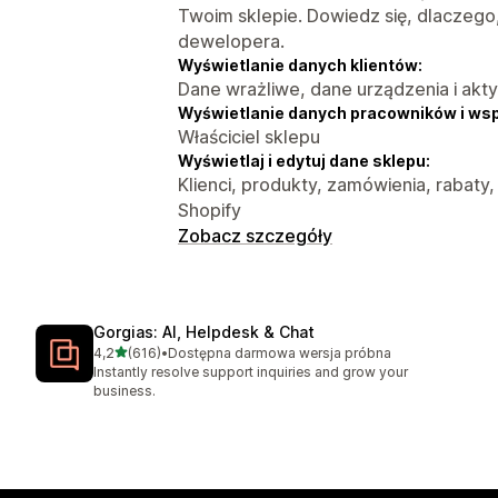
Twoim sklepie. Dowiedz się, dlaczego
dewelopera.
Wyświetlanie danych klientów:
Dane wrażliwe, dane urządzenia i akt
Wyświetlanie danych pracowników i ws
Właściciel sklepu
Wyświetlaj i edytuj dane sklepu:
Klienci, produkty, zamówienia, rabaty,
Shopify
Zobacz szczegóły
Gorgias: AI, Helpdesk & Chat
na 5 gwiazdek
4,2
(616)
•
Dostępna darmowa wersja próbna
Łączna liczba recenzji: 616
Instantly resolve support inquiries and grow your
business.