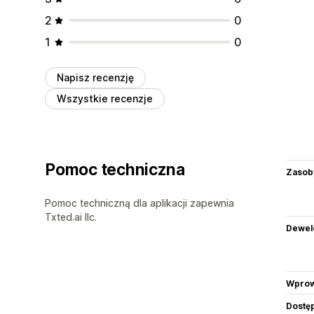
2
0
1
0
Napisz recenzję
Wszystkie recenzje
Pomoc techniczna
Zasob
Pomoc techniczną dla aplikacji zapewnia
Txted.ai llc.
Dewel
Wprow
Dostę