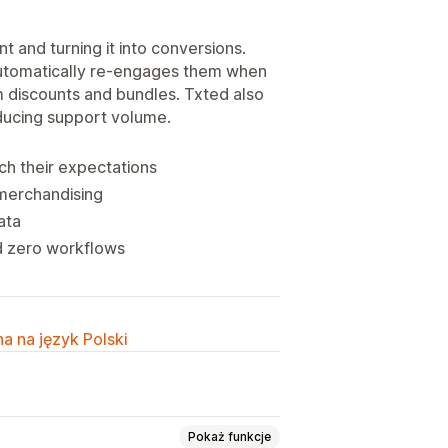
t and turning it into conversions.
automatically re-engages them when
rm discounts and bundles. Txted also
educing support volume.
h their expectations
 merchandising
ata
nd zero workflows
a na język Polski
Pokaż funkcje