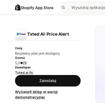
Shopify App Store
Wyróż
Txted AI: Price Alert
Ceny
Bezpłatny plan jest dostępny
Ocena
5,0
(1)
Deweloper
Txted.ai llc
Zainstaluj
Wyświetl sklep w wersji
demonstracyjnej