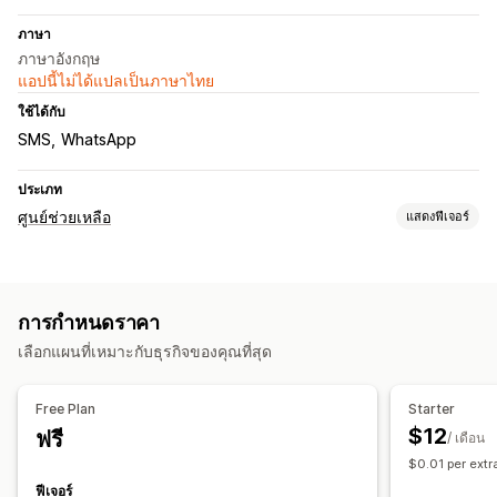
ภาษา
ภาษาอังกฤษ
แอปนี้ไม่ได้แปลเป็นภาษาไทย
ใช้ได้กับ
SMS
WhatsApp
ประเภท
ศูนย์ช่วยเหลือ
แสดงฟีเจอร์
ช่องทาง
อีเมล
SMS
ไลฟ์แชท
แชทบอท
บริการตนเอง
ศูนย์ช่วยเหลือ
การกำหนดราคา
แบบฟอร์มติดต่อ
คำถามที่พบบ่อย
เลือกแผนที่เหมาะกับธุรกิจของคุณที่สุด
การทำขั้นตอนการทำงานให้เป็นอัตโนมัติ
ตอบกลับอัตโนมัติ
การตอบกลับด้วย AI
การออกตั๋ว
Free Plan
Starter
มอบหมายอัตโนมัติ
การยกระดับ
การติดแท็ก
การติดตามคำสั่งซื้อ
$12
ฟรี
/ เดือน
การแจ้งเตือนที่กำหนดเอง
แบบสำรวจความคิดเห็น
หลายภาษา
$0.01 per extr
การวิเคราะห์
รายงาน
ฟีเจอร์