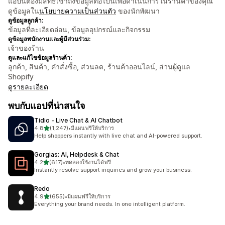
แอปนี้ต้องมีสิทธิ์เข้าถึงข้อมูลต่อไปนี้เพื่อดำเนินการในร้านค้าของคุณ
ดูข้อมูลใน
นโยบายความเป็นส่วนตัว
ของนักพัฒนา
ดูข้อมูลลูกค้า:
ข้อมูลที่ละเอียดอ่อน, ข้อมูลอุปกรณ์และกิจกรรม
ดูข้อมูลพนักงานและผู้มีส่วนร่วม:
เจ้าของร้าน
ดูและแก้ไขข้อมูลร้านค้า:
ลูกค้า, สินค้า, คำสั่งซื้อ, ส่วนลด, ร้านค้าออนไลน์, ส่วนผู้ดูแล
Shopify
ดูรายละเอียด
พบกับแอปที่น่าสนใจ
Tidio ‑ Live Chat & AI Chatbot
เต็ม 5 ดาว
4.8
(1,247)
•
มีแผนฟรีให้บริการ
ทั้งหมด 1247 รีวิว
Help shoppers instantly with live chat and AI-powered support.
Gorgias: AI, Helpdesk & Chat
เต็ม 5 ดาว
4.2
(617)
•
ทดลองใช้งานได้ฟรี
ทั้งหมด 617 รีวิว
Instantly resolve support inquiries and grow your business.
Redo
เต็ม 5 ดาว
4.9
(655)
•
มีแผนฟรีให้บริการ
ทั้งหมด 655 รีวิว
Everything your brand needs. In one intelligent platform.