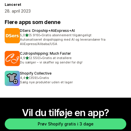
Lanceret
28. april 2023
Flere apps som denne
DSers: Dropship+AliExpress+AI
ud af 5 stjerner
5,0
(5.919)
•
Gratis abonnement tilgængeligt
5919 anmeldelser i alt
Automatiseret dropshipping med AI og leverandører fra
AliExpress/Alibaba/USA
CJdropshipping: Much Faster
ud af 5 stjerner
4,9
(2.550)
•
Gratis at installere
2550 anmeldelser i alt
Du sælger – vi skaffer og sender for dig!
Shopify Collective
ud af 5 stjerner
4,4
(359)
•
Gratis
359 anmeldelser i alt
Sælg nye produkter uden et lager
Vil du tilføje en app?
Prøv Shopify gratis i 3 dage