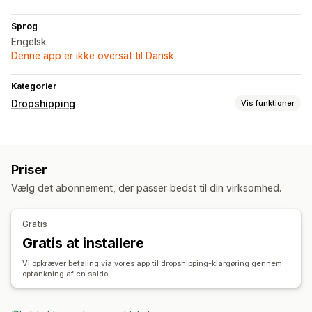
Sprog
Engelsk
Denne app er ikke oversat til Dansk
Kategorier
Dropshipping
Vis funktioner
Produkter, du kan sælge
Tøj og tilbehør
Tasker og kufferter
Hus og have
Priser
Sundhed og skønhed
Elektronik
Kunsthåndværk
Vælg det abonnement, der passer bedst til din virksomhed.
Underholdning og medier
Legetøj og spil
Babyprodukter
Sportsprodukter
Produkter til kæledyr
Møbler
Gratis
Erhverv og kontor
Hardware
Auto
Gratis at installere
Indkøbslokationer
Vi opkræver betaling via vores app til dropshipping-klargøring gennem
Kina
optankning af en saldo