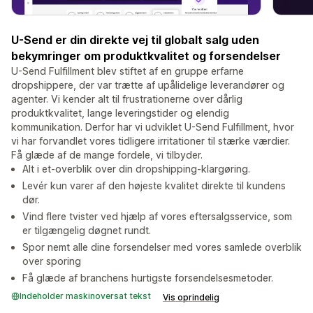
U-Send er din direkte vej til globalt salg uden
bekymringer om produktkvalitet og forsendelser
U-Send Fulfillment blev stiftet af en gruppe erfarne
dropshippere, der var trætte af upålidelige leverandører og
agenter. Vi kender alt til frustrationerne over dårlig
produktkvalitet, lange leveringstider og elendig
kommunikation. Derfor har vi udviklet U-Send Fulfillment, hvor
vi har forvandlet vores tidligere irritationer til stærke værdier.
Få glæde af de mange fordele, vi tilbyder.
Alt i et-overblik over din dropshipping-klargøring.
Levér kun varer af den højeste kvalitet direkte til kundens
dør.
Vind flere tvister ved hjælp af vores eftersalgsservice, som
er tilgængelig døgnet rundt.
Spor nemt alle dine forsendelser med vores samlede overblik
over sporing
Få glæde af branchens hurtigste forsendelsesmetoder.
Indeholder maskinoversat tekst
Vis oprindelig