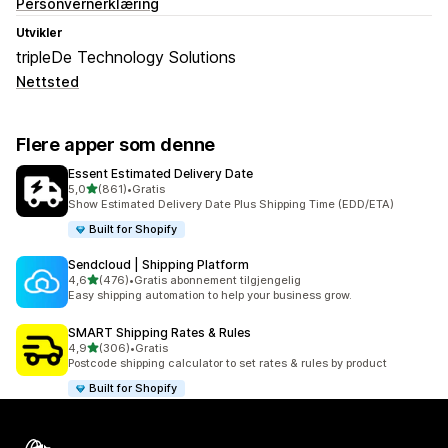
Personvernerklæring
Utvikler
tripleDe Technology Solutions
Nettsted
Flere apper som denne
Essent Estimated Delivery Date
av 5 stjerner
5,0
(861)
•
Gratis
Totalt 861 omtaler
Show Estimated Delivery Date Plus Shipping Time (EDD/ETA)
Built for Shopify
Sendcloud | Shipping Platform
av 5 stjerner
4,6
(476)
•
Gratis abonnement tilgjengelig
Totalt 476 omtaler
Easy shipping automation to help your business grow.
SMART Shipping Rates & Rules
av 5 stjerner
4,9
(306)
•
Gratis
Totalt 306 omtaler
Postcode shipping calculator to set rates & rules by product
Built for Shopify