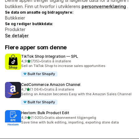
Denne appen trenger tilgang til følgende data for å fungere i
butikken. Finn ut hvorfor i utviklerens
personvernerklæring
.
Se data om ansatte og bidragsytere:
Butikkeier
Se og rediger butikkdata:
Produkter
Se detaljer
Flere apper som denne
TikTok Shop Integration — SPL
av 5 stjerner
4,9
(735)
•
Gratis å installere
Totalt 735 omtaler
Sell on TikTok Shop to increase sales opportunities
Built for Shopify
CedCommerce Amazon Channel
av 5 stjerner
4,7
(1 064)
•
Gratis å installere
Totalt 1064 omtaler
Selling on Amazon becomes Easy with the Amazon Sales Channel
Built for Shopify
Hextom: Bulk Product Edit
av 5 stjerner
4,9
(1 020)
•
Gratis abonnement tilgjengelig
Totalt 1020 omtaler
Save time with bulk editing, importing, exporting store data