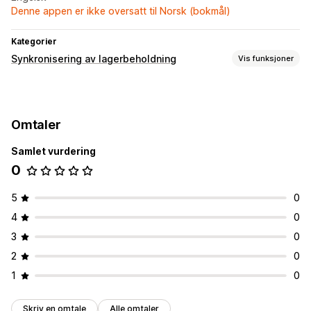
Denne appen er ikke oversatt til Norsk (bokmål)
Kategorier
Synkronisering av lagerbeholdning
Vis funksjoner
Synkroniseringstype
Produktinformasjon
Omtaler
Samlet vurdering
0
5
0
4
0
3
0
2
0
1
0
Skriv en omtale
Alle omtaler