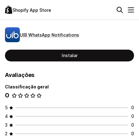
Shopify App Store
UIB WhatsApp Notifications
Instalar
Avaliações
Classificação geral
0
5
0
4
0
3
0
2
0