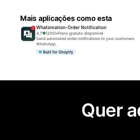
Mais aplicações como esta
Whatomation‑Order Notification
de 5 estrelas
4,7
(200)
•
Plano gratuito disponível
200 total de avaliações
Send automated order notifications to your customers
WhatsApp.
Built for Shopify
Quer a