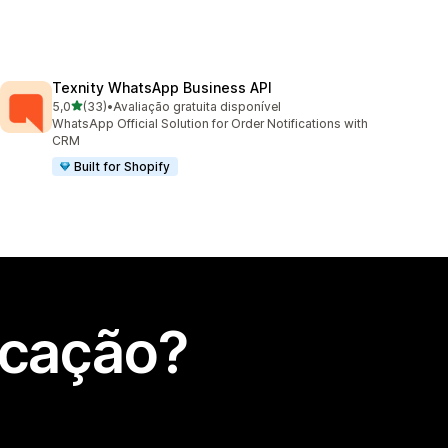
Texnity WhatsApp Business API
de 5 estrelas
5,0
(33)
•
Avaliação gratuita disponível
33 total de avaliações
WhatsApp Official Solution for Order Notifications with
CRM
Built for Shopify
icação?