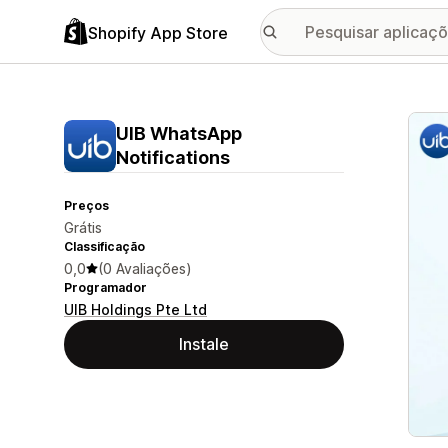
Shopify App Store
Galer
UIB WhatsApp
Notifications
Preços
Grátis
Classificação
0,0
(0 Avaliações)
Programador
UIB Holdings Pte Ltd
Instale