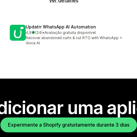
Ver detalhes
Updatrr WhatsApp AI Automation
de 5 estrelas
4,9
(24)
•
Avaliação gratuita disponível
24 total de avaliações
Recover abandoned carts & cut RTO with WhatsApp +
Voice AI
dicionar uma apl
Experimente a Shopify gratuitamente durante 3 dias