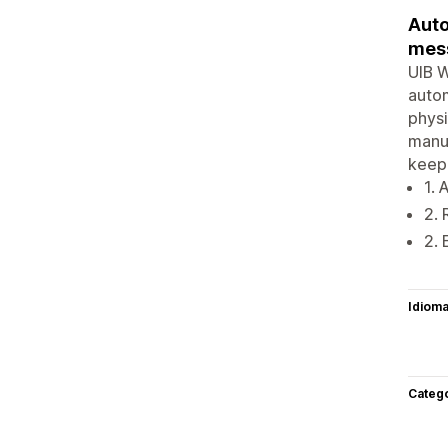
Auto
mess
UIB 
autom
physi
manua
keep
1.
2. 
2. 
Idiom
Categ