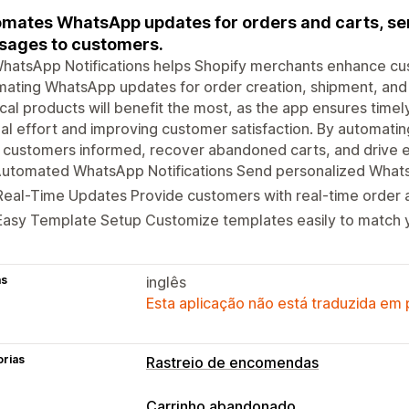
mates WhatsApp updates for orders and carts, sen
ages to customers.
WhatsApp Notifications helps Shopify merchants enhance c
ating WhatsApp updates for order creation, shipment, and
cal products will benefit the most, as the app ensures timely
l effort and improving customer satisfaction. By automati
 customers informed, recover abandoned carts, and drive
 Automated WhatsApp Notifications Send personalized What
Real-Time Updates Provide customers with real-time order
Easy Template Setup Customize templates easily to match y
as
inglês
Esta aplicação não está traduzida em
orias
Rastreio de encomendas
Carrinho abandonado