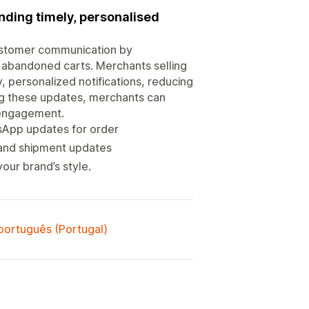
ding timely, personalised
ustomer communication by
 abandoned carts. Merchants selling
, personalized notifications, reducing
ng these updates, merchants can
 engagement.
sApp updates for order
 and shipment updates
our brand’s style.
 português (Portugal)