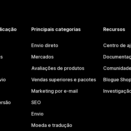
licação
Principais categorias
Recursos
Envio direto
Centro de a
os
Mercados
Documentaç
Avaliações de produtos
Comunidade
vio
Vendas superiores e pacotes
Blogue Shop
Marketing por e-mail
Investigaçã
ersão
SEO
Envio
Moeda e tradução