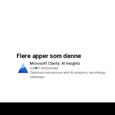
Flere apper som denne
Microsoft Clarity: AI Insights
av 5 stjerner
4,6
(1 825)
•
Gratis
Totalt 1825 omtaler
Optimize conversions with AI analytics, recordings,
heatmaps