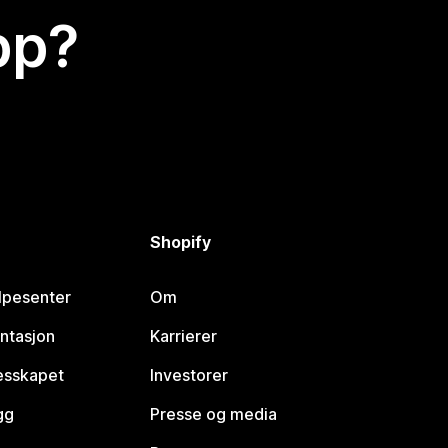
app?
Shopify
lpesenter
Om
ntasjon
Karrierer
lesskapet
Investorer
gg
Presse og media