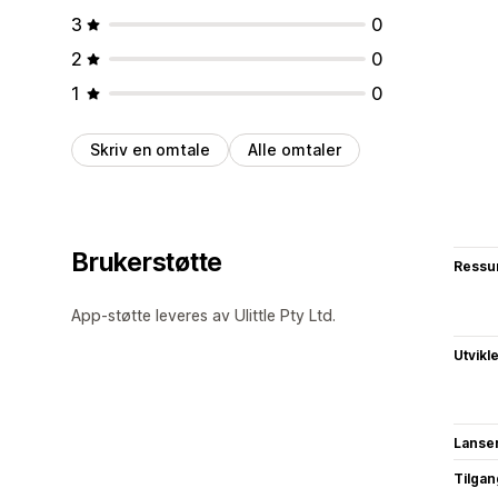
3
0
2
0
1
0
Skriv en omtale
Alle omtaler
Brukerstøtte
Ressu
App-støtte leveres av Ulittle Pty Ltd.
Utvikl
Lanse
Tilgang