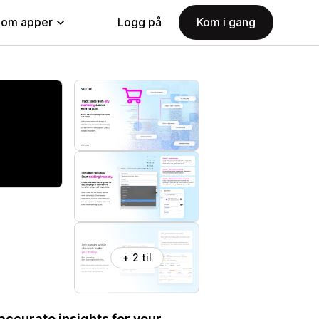
nom apper
Logg på
Kom i gang
+ 2 til
 accurate insights for your