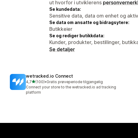
ut hvorfor i utviklerens
personvernerk
Se kundedata:
Sensitive data, data om enhet og aktiv
Se data om ansatte og bidragsytere:
Butikkeier
Se og rediger butikkdata:
Kunder, produkter, bestillinger, butikk
Se detaljer
wetracked.io Connect
av 5 stjerner
4,7
(100)
•
Gratis prøveperiode tilgjengelig
Totalt 100 omtaler
Connect your store to the wetracked.io ad tracking
platform