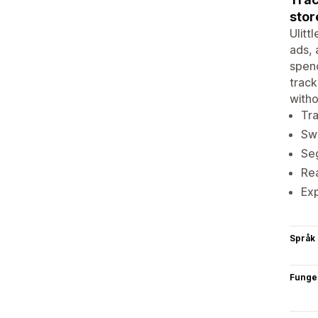
stor
Ulitt
ads, 
spend
track
with
Tra
Swi
Se
Rea
Exp
Språk
Funge