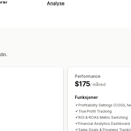
rier
Analyse
Kundeatferd
Sanntidssporing
Aktivitetssporing
H
Markedsføring og salg
Markedsførings-attribusjon
Kasseana
Kjøpssporing
UTM-sporing
din.
Visuelt og rapporter
Analyse-instrumentbord
Dataekspor
Performance
Samtykke av personvernforordningen
$175
/ måned
Funksjoner
Profitability Settings (COGS, fe
True Profit Tracking
ROI & ROAS Metric Switching
Financial Analytics Dashboard
Sales Goals & Progress Tracki