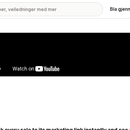
Bla gjen
ri med fremhevede bilder
k every sale to its marketing link instantly and see