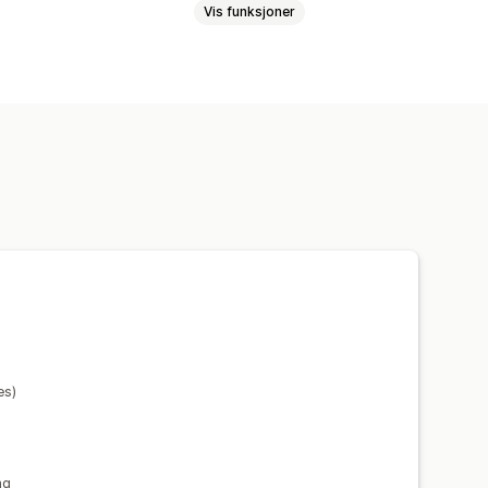
Vis funksjoner
endelsessporing
Livstidsverdi (LTV)
lyse
ROAS
Fortjenesteinnsikt
t
Historiske analyser
Prognose
es)
ng