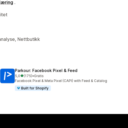
læring
.
itet
analyse, Nettbutikk
Parkour: Facebook Pixel & Feed
av 5 stjerner
5,0
(175)
•
Gratis
Totalt 175 omtaler
Facebook Pixel & Meta Pixel (CAPI) with Feed & Catalog
Built for Shopify