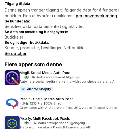
Tilgang til data
Denne appen trenger tilgang til følgende data for å fungere i
butikken. Finn ut hvorfor i utviklerens
personvernerklæring
.
Se kundedata:
Sensitive data, data om enhet og aktivitet
Se data om ansatte og bidragsytere:
Butikkeier
Se og rediger butikkdata:
Kunder, produkter, bestillinger, Nettbutikk
Se detaljer
Flere apper som denne
Magik Social Media Auto Post
av 5 stjerner
5,0
(31)
•
Gratis abonnement tilgjengelig
Totalt 31 omtaler
Automate social media marketing with your shop’s data and AI
Built for Shopify
Predis‑ Social Media Auto Post
av 5 stjerner
4,6
(123)
•
Fra $32/måned
Totalt 123 omtaler
Grow sales with AI Ads, Auto-Post, UGC videos, Product Videos
Pixelfy: Multi Facebook Pixels
av 5 stjerner
3,9
(39)
•
Gratis prøveperiode tilgjengelig
Totalt 39 omtaler
Track multi Facebook Pixels & Conversions API