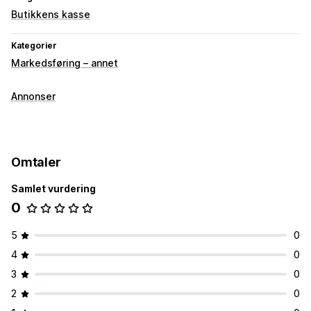
Butikkens kasse
Kategorier
Markedsføring – annet
Annonser
Omtaler
Samlet vurdering
0
5
0
4
0
3
0
2
0