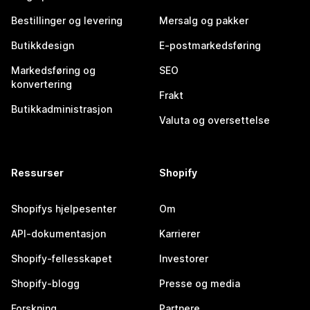
Bestillinger og levering
Mersalg og pakker
Butikkdesign
E-postmarkedsføring
Markedsføring og
SEO
konvertering
Frakt
Butikkadministrasjon
Valuta og oversettelse
Ressurser
Shopify
Shopifys hjelpesenter
Om
API-dokumentasjon
Karrierer
Shopify-fellesskapet
Investorer
Shopify-blogg
Presse og media
Forskning
Partnere